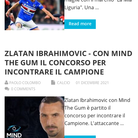
Liguria". Una
...
Read more
ZLATAN IBRAHIMOVIC - CON MIND
THE GUM IL CONCORSO PER
INCONTRARE IL CAMPIONE
PAOLO COLOMBO
CALCIO
01
DICEMBRE
2021
0 COMMENTS
Zlatan Ibrahimovic con Mind
The Gum è partito il
concorso per incontrare il
Campione. L'attaccante
...