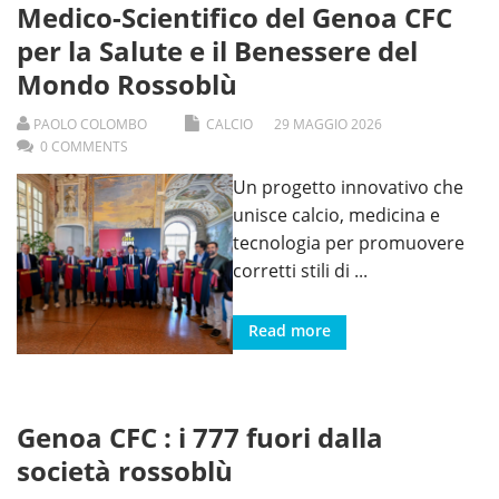
Medico-Scientifico del Genoa CFC
per la Salute e il Benessere del
Mondo Rossoblù
PAOLO COLOMBO
CALCIO
29
MAGGIO
2026
0 COMMENTS
Un progetto innovativo che
unisce calcio, medicina e
tecnologia per promuovere
corretti stili di
...
Read more
Genoa CFC : i 777 fuori dalla
società rossoblù