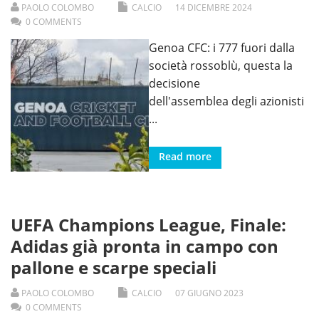
PAOLO COLOMBO
CALCIO
14
DICEMBRE
2024
0 COMMENTS
Genoa CFC: i 777 fuori dalla
società rossoblù, questa la
decisione
dell'assemblea degli azionisti
...
Read more
UEFA Champions League, Finale:
Adidas già pronta in campo con
pallone e scarpe speciali
PAOLO COLOMBO
CALCIO
07
GIUGNO
2023
0 COMMENTS