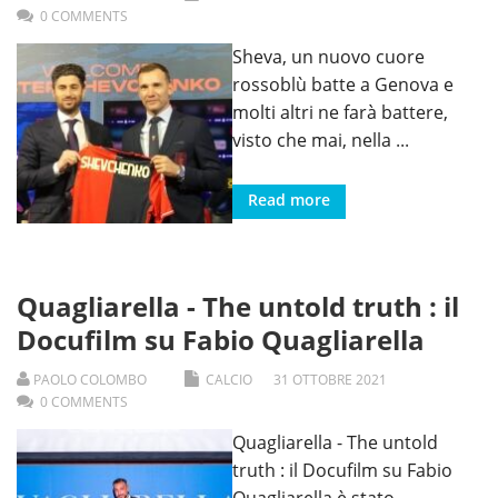
0 COMMENTS
Sheva, un nuovo cuore
rossoblù batte a Genova e
molti altri ne farà battere,
visto che mai, nella
...
Read more
Quagliarella - The untold truth : il
Docufilm su Fabio Quagliarella
PAOLO COLOMBO
CALCIO
31
OTTOBRE
2021
0 COMMENTS
Quagliarella - The untold
truth : il Docufilm su Fabio
Quagliarella è stato