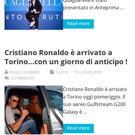
presentato in Anteprima
...
Read more
Cristiano Ronaldo è arrivato a
Torino...con un giorno di anticipo !
PAOLO COLOMBO
CALCIO
15
LUGLIO
2018
0 COMMENTS
Cristiano Ronaldo è arrivato
a Torino oggi pomeriggio. Il
suo aereo Gulfstream G200
Galaxy è
...
Read more