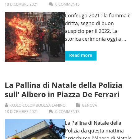
18
DICEMBRE
2021
0 COMMENTS
Confeugo 2021 : la fiamma è
dritta, segno di buon
auspicio per il 2022. La
storica cerimonia oggi a
...
Read more
La Pallina di Natale della Polizia
sull' Albero in Piazza De Ferrari
PAOLO COLOMBO
OLGA LANINO
GENOVA
18
DICEMBRE
2021
0 COMMENTS
La Pallina di Natale della
Polizia da questa mattina
arricchisce l'Albero di Natale