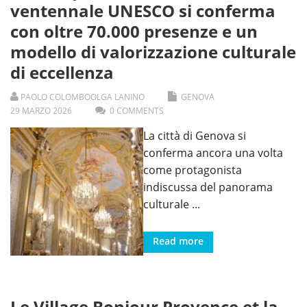
ventennale UNESCO si conferma
con oltre 70.000 presenze e un
modello di valorizzazione culturale
di eccellenza
PAOLO COLOMBO
OLGA LANINO
GENOVA
29
MARZO
2026
0 COMMENTS
La città di Genova si
conferma ancora una volta
come protagonista
indiscussa del panorama
culturale
...
Read more
Le Village Bonjour Provence et la