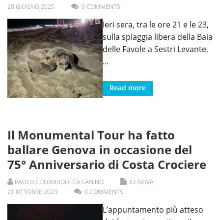
28
GIUGNO
2025
0 COMMENTS
Ieri sera, tra le ore 21 e le 23,
sulla spiaggia libera della Baia
delle Favole a Sestri Levante,
...
Read more
Il Monumental Tour ha fatto
ballare Genova in occasione del
75° Anniversario di Costa Crociere
PAOLO COLOMBO
OLGA LANINO
GENOVA
21
OTTOBRE
2023
0 COMMENTS
L’appuntamento più atteso