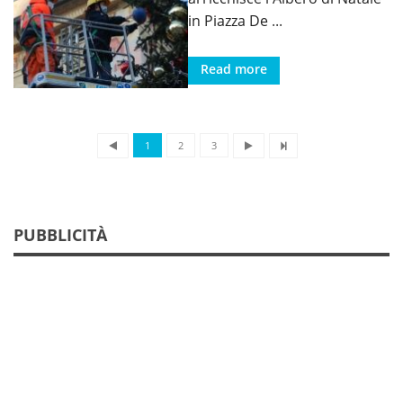
in Piazza De
...
Read more
1
2
3
PUBBLICITÀ