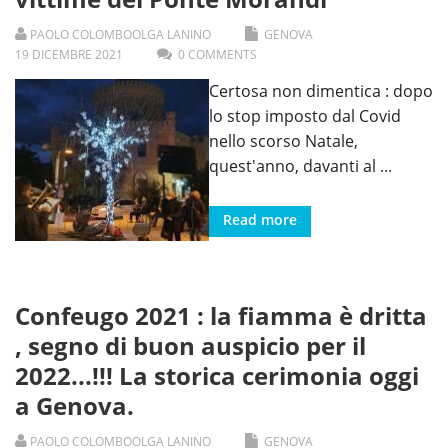
PAOLO COLOMBO
OLGA LANINO
GENOVA
19
DICEMBRE
2021
0 COMMENTS
Certosa non dimentica : dopo
lo stop imposto dal Covid
nello scorso Natale,
quest'anno, davanti al
...
Read more
Confeugo 2021 : la fiamma è dritta
, segno di buon auspicio per il
2022...!!! La storica cerimonia oggi
a Genova.
PAOLO COLOMBO
OLGA LANINO
GENOVA