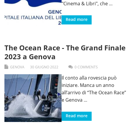
"Cinema & Libri", che
...
Read more
The Ocean Race - The Grand Finale
2023 a Genova
GENOVA
30
GIUGNO
2022
0 COMMENTS
Il conto alla rovescia può
iniziare. Manca un anno
all’arrivo di “The Ocean Race”
e Genova
...
Read more