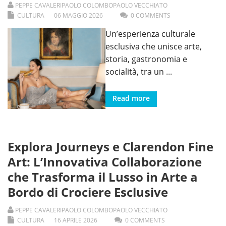
PEPPE CAVALERI
PAOLO COLOMBO
PAOLO VECCHIATO
CULTURA
06
MAGGIO
2026
0 COMMENTS
Un’esperienza culturale
esclusiva che unisce arte,
storia, gastronomia e
socialità, tra un
...
Read more
Explora Journeys e Clarendon Fine
Art: L’Innovativa Collaborazione
che Trasforma il Lusso in Arte a
Bordo di Crociere Esclusive
PEPPE CAVALERI
PAOLO COLOMBO
PAOLO VECCHIATO
CULTURA
16
APRILE
2026
0 COMMENTS