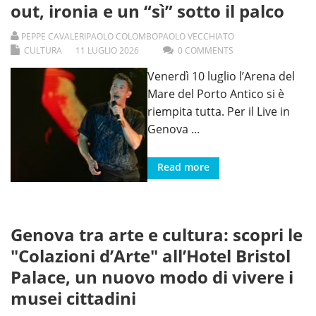
out, ironia e un “sì” sotto il palco
PEPPE CAVALERI
PAOLO COLOMBO
PAOLO VECCHIATO
CULTURA
11
LUGLIO
2026
0 COMMENTS
Venerdì 10 luglio l’Arena del
Mare del Porto Antico si è
riempita tutta. Per il Live in
Genova
...
Read more
Genova tra arte e cultura: scopri le
"Colazioni d’Arte" all’Hotel Bristol
Palace, un nuovo modo di vivere i
musei cittadini