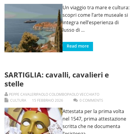
Un viaggio tra mare e cultura:
scopri come l’arte museale si
integra nell’esperienza di
lusso di
...
Read more
SARTIGLIA: cavalli, cavalieri e
stelle
PEPPE CAVALERI
PAOLO COLOMBO
PAOLO VECCHIATO
CULTURA
15
FEBBRAIO
2026
0 COMMENTS
Attestata per la prima volta
nel 1547, prima attestazione
scritta che ne documenta
l’esistenza,
...