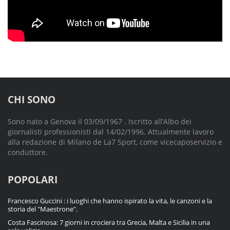
CHI SONO
Sono nato a Genova il 03/09/1967 . Iscritto all’Albo dei
giornalisti professionisti dal 14/02/1996. Attualmente lavoro
alla redazione di Milano de La7 Sport, come vicecaposervizio e
conduttore.
POPOLARI
Francesco Guccini : i luoghi che hanno ispirato la vita, le canzoni e la
storia del "Maestrone".
Costa Fascinosa: 7 giorni in crociera tra Grecia, Malta e Sicilia in una