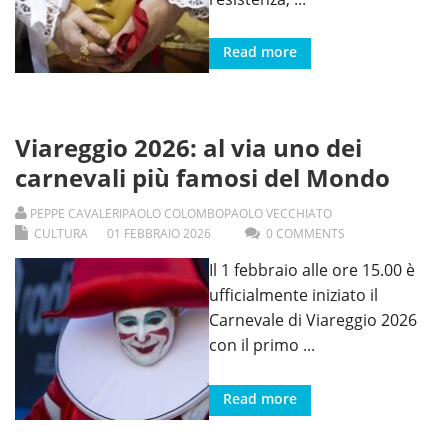
Read more
Viareggio 2026: al via uno dei
carnevali più famosi del Mondo
PEPPE CAVALERI
PAOLO COLOMBO
PAOLO VECCHIATO
CULTURA
01
FEBBRAIO
2026
0 COMMENTS
Il 1 febbraio alle ore 15.00 è
ufficialmente iniziato il
Carnevale di Viareggio 2026
con il primo
...
Read more