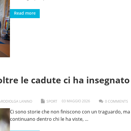
Read more
oltre le cadute ci ha insegnato
03
MAGGIO
2026
ARODI
OLGA LANINO
SPORT
0 COMMENTS
Ci sono storie che non finiscono con un traguardo, ma
continuano dentro chi le ha viste,
...