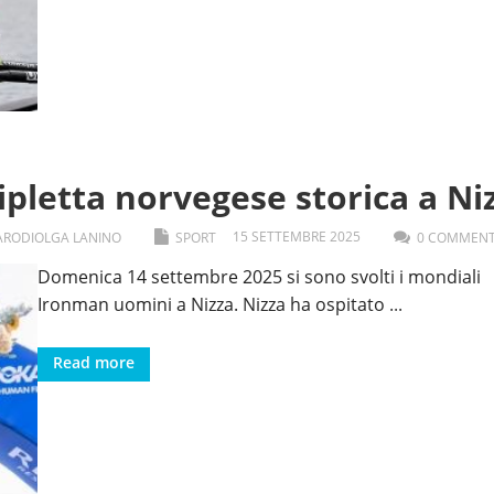
pletta norvegese storica a Ni
15
SETTEMBRE
2025
ARODI
OLGA LANINO
SPORT
0 COMMEN
Domenica 14 settembre 2025 si sono svolti i mondiali
Ironman uomini a Nizza. Nizza ha ospitato
...
Read more