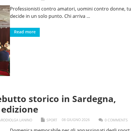
Professionisti contro amatori, uomini contro donne, tu
decide in un solo punto. Chi arriva
...
Read more
butto storico in Sardegna,
 edizione
08
GIUGNO
2026
ARODI
OLGA LANINO
SPORT
0 COMMENTS
Domenica memorabile per gli appassionati degli sport 