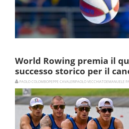
World Rowing premia il qua
successo storico per il ca
PAOLO COLOMBO
PEPPE CAVALERI
PAOLO VECCHIATO
EMANUELE P