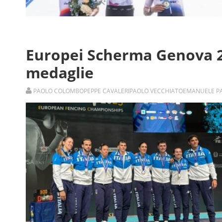
Europei Scherma Genova 202
medaglie
PAOLO COLOMBO
PEPPE CAVALERI
PAOLO VECCHIATO
EMANUELE P