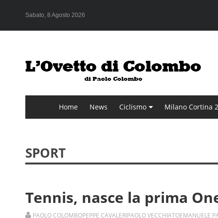
Sabato, 8 Agosto 2026
Home
News
Ciclismo
Milano Cortina 
SPORT
Tennis, nasce la prima One
PAOLO COLOMBO
PEPPE CAVALERI
PAOLO VECCHIATO
EMANUELE P