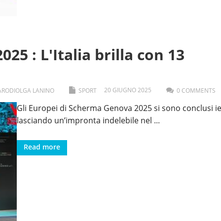
5 : L'Italia brilla con 13
20
GIUGNO
2025
ARODI
OLGA LANINO
SPORT
0 COMMENTS
Gli Europei di Scherma Genova 2025 si sono conclusi ie
lasciando un’impronta indelebile nel
...
Read more