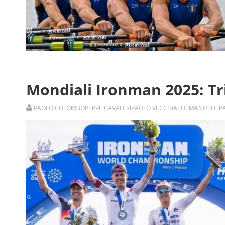
Mondiali Ironman 2025: Tri
PAOLO COLOMBO
PEPPE CAVALERI
PAOLO VECCHIATO
EMANUELE P