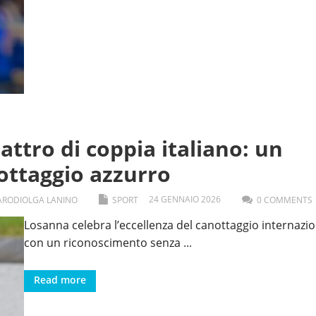
ttro di coppia italiano: un
nottaggio azzurro
24
GENNAIO
2026
ARODI
OLGA LANINO
SPORT
0 COMMENTS
Losanna celebra l’eccellenza del canottaggio internazi
con un riconoscimento senza
...
Read more