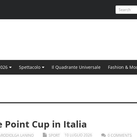
2026
Spettacolo
Il Quadrante Universale
Fashion & Mo
 Point Cup in Italia
10
LUGLIO
2026
ARODI
OLGA LANINO
SPORT
0 COMMENTS