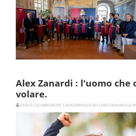
Alex Zanardi : l'uomo che 
volare.
PAOLO COLOMBO
PEPPE CAVALERI
PAOLO VECCHIATO
EMANUELE P