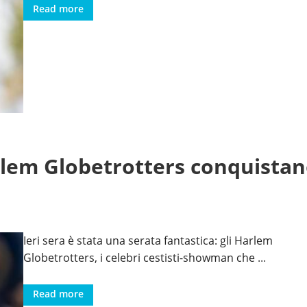
Read more
rlem Globetrotters conquistano
Ieri sera è stata una serata fantastica: gli Harlem
Globetrotters, i celebri cestisti-showman che
...
Read more