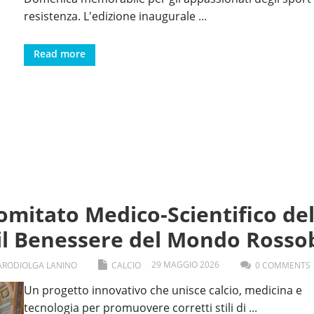
resistenza. L'edizione inaugurale
...
Read more
omitato Medico-Scientifico de
 il Benessere del Mondo Rosso
29
MAGGIO
2026
ARODI
OLGA LANINO
CALCIO
0 COMMENTS
Un progetto innovativo che unisce calcio, medicina e
tecnologia per promuovere corretti stili di
...