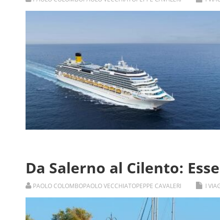
Da Salerno al Cilento: Ess
PAOLO COLOMBO
PAOLO VECCHIATO
PEPPE CAVALERI
I VI