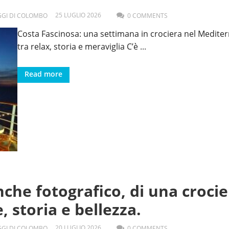
25
LUGLIO
2026
AGGI DI COLOMBO
0 COMMENTS
Costa Fascinosa: una settimana in crociera nel Medite
tra relax, storia e meraviglia C’è
...
Read more
nche fotografico, di una croci
 storia e bellezza.
20
LUGLIO
2026
AGGI DI COLOMBO
0 COMMENTS