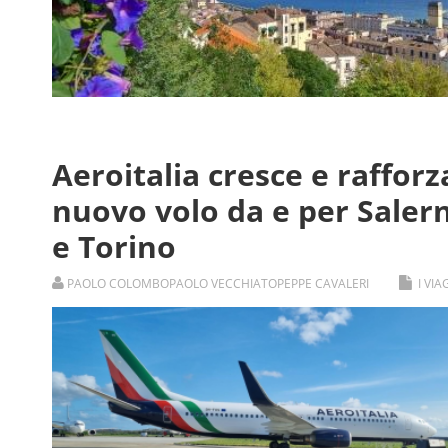
Aeroitalia cresce e rafforza
nuovo volo da e per Saler
e Torino
PAOLO COLOMBO
PAOLO VECCHIATO
PEPPE CAVALERI
I VI