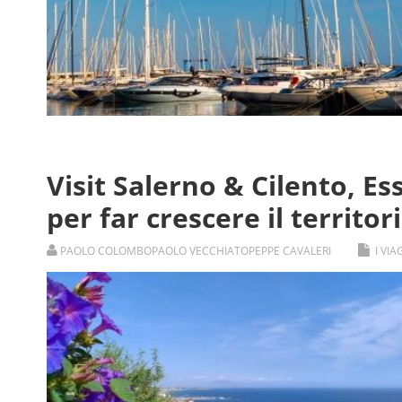
Visit Salerno & Cilento, E
per far crescere il territor
PAOLO COLOMBO
PAOLO VECCHIATO
PEPPE CAVALERI
I VI