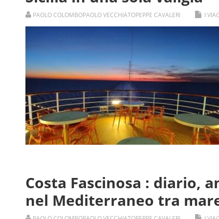
PAOLO COLOMBO
PAOLO VECCHIATO
PEPPE CAVALERI
I VI
Costa Fascinosa : diario, a
nel Mediterraneo tra mare,
PAOLO COLOMBO
PAOLO VECCHIATO
PEPPE CAVALERI
I VI