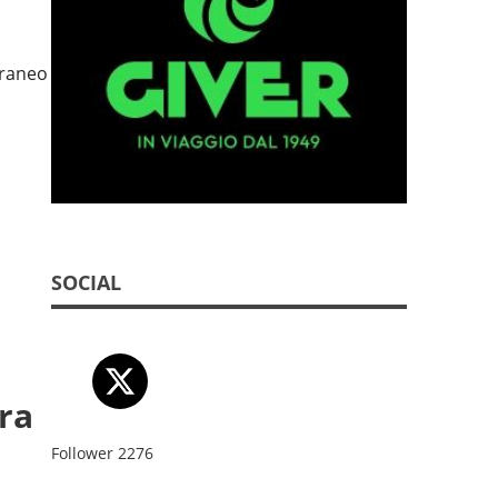
rraneo
SOCIAL
era
Follower
2276