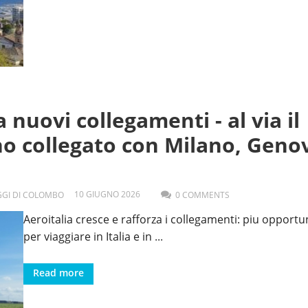
 nuovi collegamenti - al via il
no collegato con Milano, Geno
10
GIUGNO
2026
AGGI DI COLOMBO
0 COMMENTS
Aeroitalia cresce e rafforza i collegamenti: piu opportu
per viaggiare in Italia e in
...
Read more