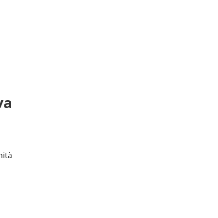
va
nità