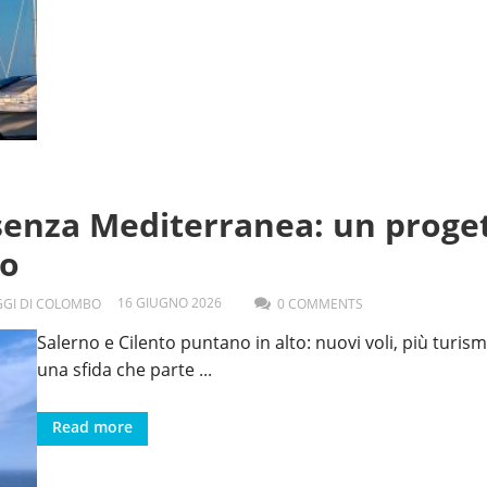
ssenza Mediterranea: un proge
io
16
GIUGNO
2026
AGGI DI COLOMBO
0 COMMENTS
Salerno e Cilento puntano in alto: nuovi voli, più turis
una sfida che parte
...
Read more