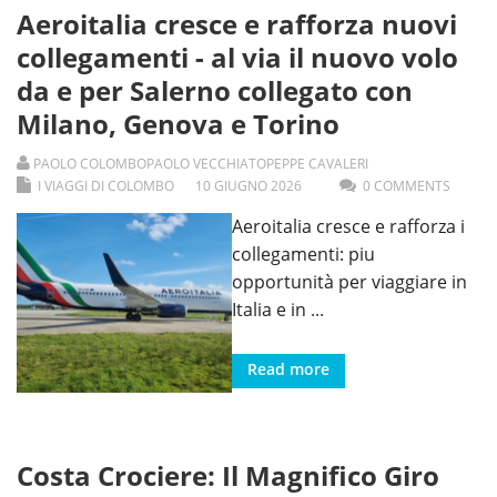
Aeroitalia cresce e rafforza nuovi
collegamenti - al via il nuovo volo
da e per Salerno collegato con
Milano, Genova e Torino
PAOLO COLOMBO
PAOLO VECCHIATO
PEPPE CAVALERI
I VIAGGI DI COLOMBO
10
GIUGNO
2026
0 COMMENTS
Aeroitalia cresce e rafforza i
collegamenti: piu
opportunità per viaggiare in
Italia e in
...
Read more
Costa Crociere: Il Magnifico Giro