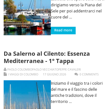
dirigiamo verso la Piana del
Sele per poi addentrarci nel
cuore del
...
Read more
Da Salerno al Cilento: Essenza
Mediterranea - 1° Tappa
PAOLO COLOMBO
PAOLO VECCHIATO
PEPPE CAVALERI
I VIAGGI DI COLOMBO
17
GIUGNO
2026
0 COMMENTS
Iniziamo il viaggio tra i colori
del mare e il fascino delle
antiche tradizioni, dove il
territorio
...