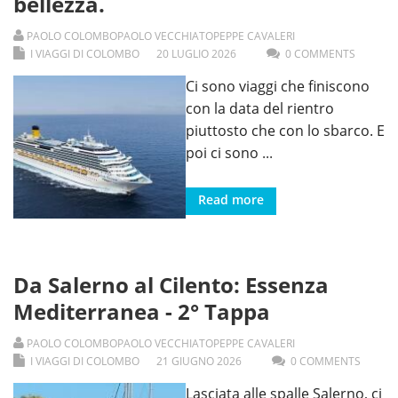
bellezza.
PAOLO COLOMBO
PAOLO VECCHIATO
PEPPE CAVALERI
I VIAGGI DI COLOMBO
20
LUGLIO
2026
0 COMMENTS
Ci sono viaggi che finiscono
con la data del rientro
piuttosto che con lo sbarco. E
poi ci sono
...
Read more
Da Salerno al Cilento: Essenza
Mediterranea - 2° Tappa
PAOLO COLOMBO
PAOLO VECCHIATO
PEPPE CAVALERI
I VIAGGI DI COLOMBO
21
GIUGNO
2026
0 COMMENTS
Lasciata alle spalle Salerno, ci