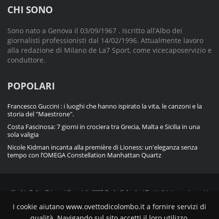
CHI SONO
Sono nato a Genova il 03/09/1967 . Iscritto all’Albo dei
giornalisti professionisti dal 14/02/1996. Attualmente lavoro
alla redazione di Milano de La7 Sport, come vicecaposervizio e
conduttore.
POPOLARI
Francesco Guccini : i luoghi che hanno ispirato la vita, le canzoni e la
storia del "Maestrone".
Costa Fascinosa: 7 giorni in crociera tra Grecia, Malta e Sicilia in una
sola valigia
Nicole Kidman incanta alla première di Lioness: un'eleganza senza
tempo con l’OMEGA Constellation Manhattan Quartz
Cookie Policy
Privacy
| Copyright 2025 Paolo Colombo | Tutti i diritti sono riservati |
Powered by
Blue Ocarina CMS
I cookie aiutano www.ovettodicolombo.it a fornire servizi di
qualità. Navigando sul sito accetti il loro utilizzo.