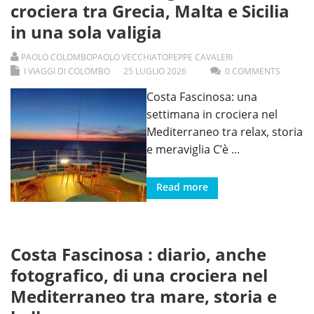
crociera tra Grecia, Malta e Sicilia
in una sola valigia
PAOLO COLOMBO
PAOLO VECCHIATO
PEPPE CAVALERI
I VIAGGI DI COLOMBO
25
LUGLIO
2026
0 COMMENTS
Costa Fascinosa: una
settimana in crociera nel
Mediterraneo tra relax, storia
e meraviglia C’è
...
Read more
Costa Fascinosa : diario, anche
fotografico, di una crociera nel
Mediterraneo tra mare, storia e