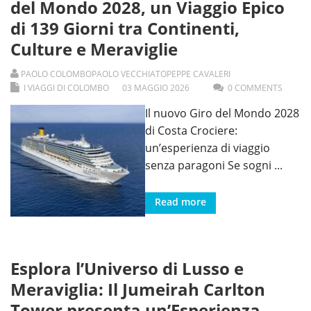
del Mondo 2028, un Viaggio Epico
di 139 Giorni tra Continenti,
Culture e Meraviglie
PAOLO COLOMBO
PAOLO VECCHIATO
PEPPE CAVALERI
I VIAGGI DI COLOMBO
03
MAGGIO
2026
0 COMMENTS
Il nuovo Giro del Mondo 2028
di Costa Crociere:
un’esperienza di viaggio
senza paragoni Se sogni
...
Read more
Esplora l’Universo di Lusso e
Meraviglia: Il Jumeirah Carlton
Tower presenta un’Esperienza