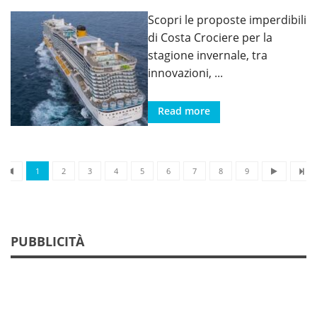
Scopri le proposte imperdibili
di Costa Crociere per la
stagione invernale, tra
innovazioni,
...
Read more
1
2
3
4
5
6
7
8
9
PUBBLICITÀ