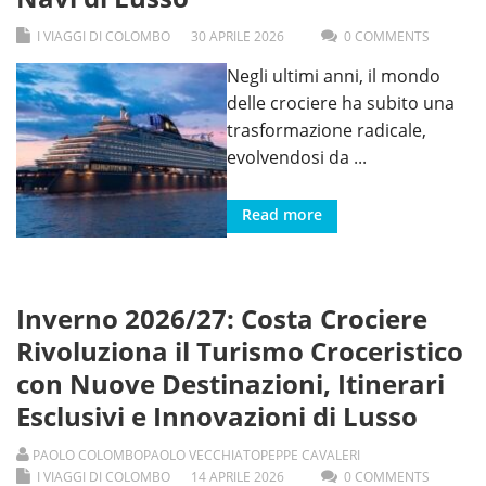
I VIAGGI DI COLOMBO
30
APRILE
2026
0 COMMENTS
Negli ultimi anni, il mondo
delle crociere ha subito una
trasformazione radicale,
evolvendosi da
...
Read more
Inverno 2026/27: Costa Crociere
Rivoluziona il Turismo Croceristico
con Nuove Destinazioni, Itinerari
Esclusivi e Innovazioni di Lusso
PAOLO COLOMBO
PAOLO VECCHIATO
PEPPE CAVALERI
I VIAGGI DI COLOMBO
14
APRILE
2026
0 COMMENTS