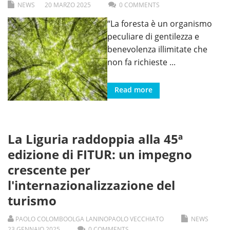
NEWS
20
MARZO
2025
0 COMMENTS
“La foresta è un organismo
peculiare di gentilezza e
benevolenza illimitate che
non fa richieste
...
Read more
La Liguria raddoppia alla 45ª
edizione di FITUR: un impegno
crescente per
l'internazionalizzazione del
turismo
PAOLO COLOMBO
OLGA LANINO
PAOLO VECCHIATO
NEWS
23
GENNAIO
2025
0 COMMENTS