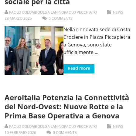
sociale per la città
PAOLO COLOMBO
OLGA LANINO
PAOLO VECCHIATO
NEWS
28
MARZO
2026
0 COMMENTS
Nella rinnovata sede di Costa
Crociere in Piazza Piccapietra
a Genova, sono state
ufficialmente
...
Read more
Aeroitalia Potenzia la Connettività
del Nord-Ovest: Nuove Rotte e la
Prima Base Operativa a Genova
PAOLO COLOMBO
OLGA LANINO
PAOLO VECCHIATO
NEWS
10
FEBBRAIO
2026
0 COMMENTS