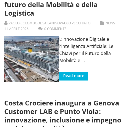
futuro della Mobilità e della
Logistica
PAOLO COLOMBO
OLGA LANINO
PAOLO VECCHIATO
NEWS
11
APRILE
2026
0 COMMENTS
L’Innovazione Digitale e
l’Intelligenza Artificiale: Le
Chiavi per il Futuro della
Mobilità e
...
Read more
Costa Crociere inaugura a Genova
Customer LAB e Punto Viola:
innovazione, inclusione e impegno