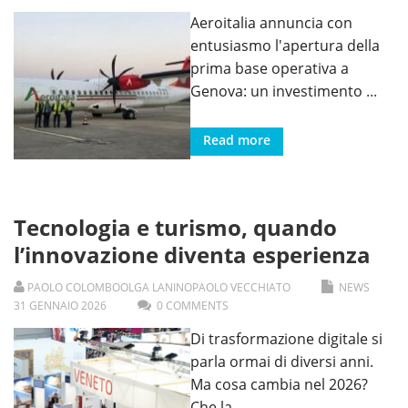
Aeroitalia annuncia con
entusiasmo l'apertura della
prima base operativa a
Genova: un investimento
...
Read more
Tecnologia e turismo, quando
l’innovazione diventa esperienza
PAOLO COLOMBO
OLGA LANINO
PAOLO VECCHIATO
NEWS
31
GENNAIO
2026
0 COMMENTS
Di trasformazione digitale si
parla ormai di diversi anni.
Ma cosa cambia nel 2026?
Che la
...