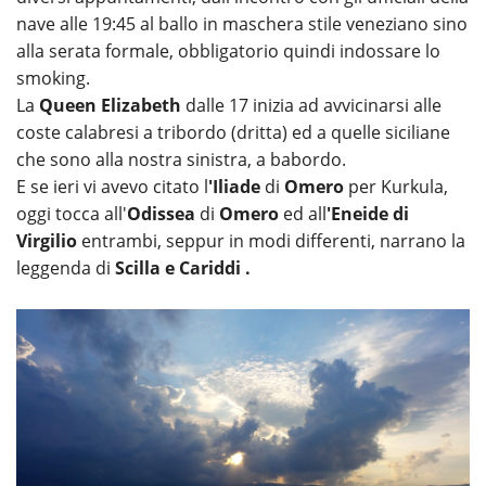
nave alle 19:45 al ballo in maschera stile veneziano sino
alla serata formale, obbligatorio quindi indossare lo
smoking.
La
Queen Elizabeth
dalle 17 inizia ad avvicinarsi alle
coste calabresi a tribordo (dritta) ed a quelle siciliane
che sono alla nostra sinistra, a babordo.
E se ieri vi avevo citato l
'Iliade
di
Omero
per Kurkula,
oggi tocca all'
Odissea
di
Omero
ed all
'Eneide di
Virgilio
entrambi, seppur in modi differenti, narrano la
leggenda di
Scilla e Cariddi .