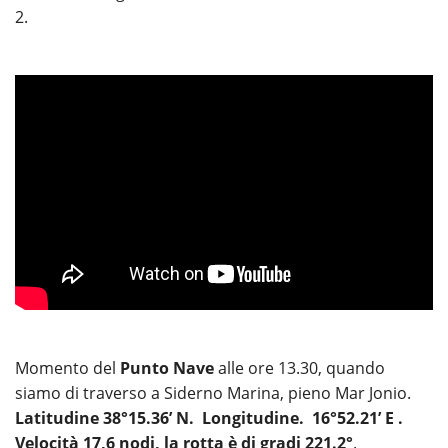
2.
Momento del
Punto Nave
alle ore 13.30, quando
siamo di traverso a Siderno Marina, pieno Mar Jonio.
Latitudine 38°15.36’ N. Longitudine. 16°52.21’ E .
Velocità 17,6 nodi, la rotta è di gradi 221.2°
.