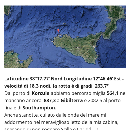
L
atitudine 38°17.77’ Nord Longitudine 12°46.46’ Est -
velocità di 18.3 nodi, la rotta è di gradi 263.7°
Dal porto di
Korcula
abbiamo percorso miglia
564,1
ne
mancano ancora
887,3
a
Gibilterra
e 2082.5 al porto
finale di
Southampton.
Anche stanotte, cullato dalle onde del mare mi
addormento nel meraviglioso letto della mia cabina,
sperando di non sognare Scilla e Cariddi... !