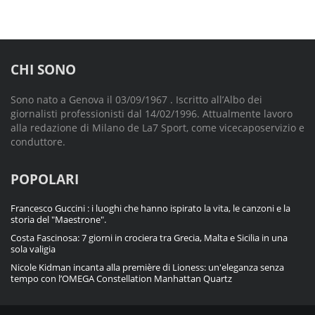
CHI SONO
Sono nato a Genova il 03/09/1967 . Iscritto all’Albo dei
giornalisti professionisti dal 14/02/1996. Attualmente lavoro
alla redazione di Milano de La7 Sport, come vicecaposervizio e
conduttore.
POPOLARI
Francesco Guccini : i luoghi che hanno ispirato la vita, le canzoni e la
storia del "Maestrone".
Costa Fascinosa: 7 giorni in crociera tra Grecia, Malta e Sicilia in una
sola valigia
Nicole Kidman incanta alla première di Lioness: un'eleganza senza
tempo con l’OMEGA Constellation Manhattan Quartz