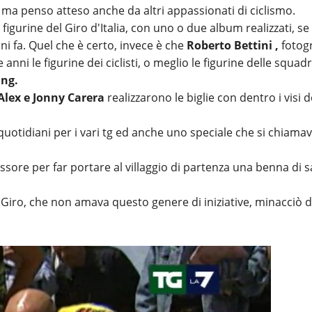
a penso atteso anche da altri appassionati di ciclismo.
 figurine del Giro d'Italia, con uno o due album realizzati, se 
i fa. Quel che è certo, invece è che
Roberto Bettini ,
fotog
anni le figurine dei ciclisti, o meglio le figurine delle squad
ing.
Alex e Jonny Carera
realizzarono le biglie con dentro i visi d
i quotidiani per i vari tg ed anche uno speciale che si chiama
sore per far portare al villaggio di partenza una benna di 
l Giro, che non amava questo genere di iniziative, minacciò d