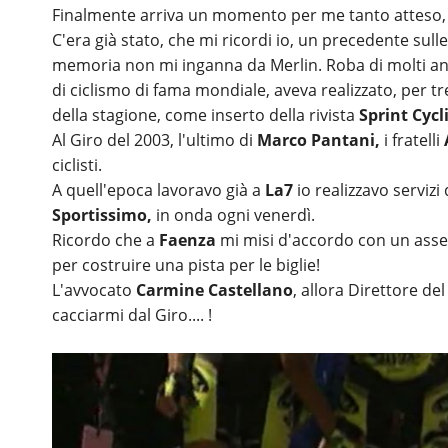
Finalmente arriva un momento per me tanto atteso, m
C'era già stato, che mi ricordi io, un precedente sulle
memoria non mi inganna da Merlin. Roba di molti ann
di ciclismo di fama mondiale, aveva realizzato, per tre 
della stagione, come inserto della rivista
Sprint Cycl
Al Giro del 2003, l'ultimo di
Marco Pantani,
i fratelli
ciclisti.
A quell'epoca lavoravo già a
La7
io realizzavo serviz
Sportissimo,
in onda ogni venerdì.
Ricordo che a
Faenza
mi misi d'accordo con un asses
per costruire una pista per le biglie!
L'avvocato
Carmine Castellano
, allora Direttore de
cacciarmi dal Giro.... !