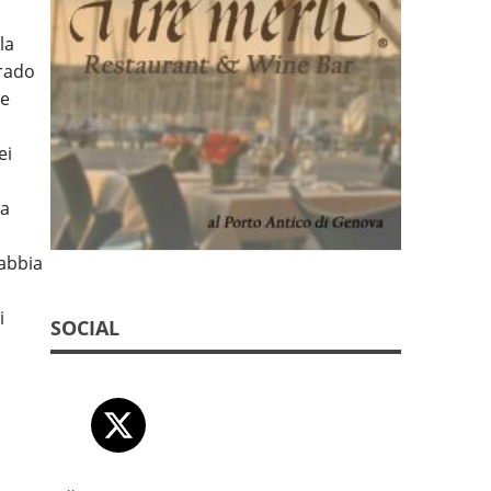
la
rado
re
ei
va
sabbia
i
SOCIAL