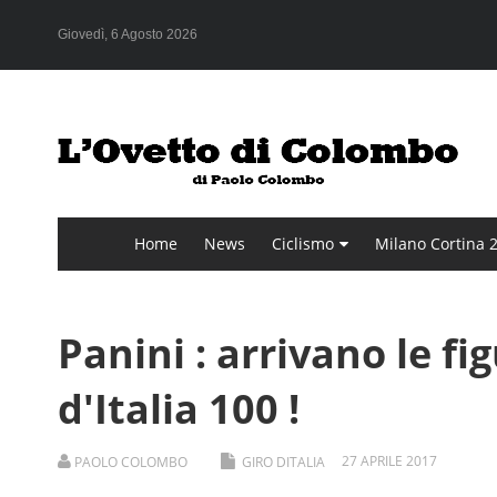
Giovedì, 6 Agosto 2026
Home
News
Ciclismo
Milano Cortina 
Panini : arrivano le fig
d'Italia 100 !
27
APRILE
2017
PAOLO COLOMBO
GIRO DITALIA