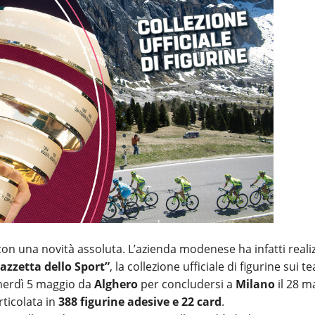
on una novità assoluta. L’azienda modenese ha infatti reali
azzetta dello Sport”
, la collezione ufficiale di figurine sui t
enerdì 5 maggio da
Alghero
per concludersi a
Milano
il 28 m
rticolata in
388 figurine adesive e 22 card
.