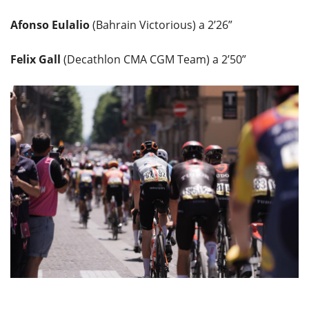
Afonso Eulalio
(Bahrain Victorious) a 2’26”
Felix Gall
(Decathlon CMA CGM Team) a 2’50”