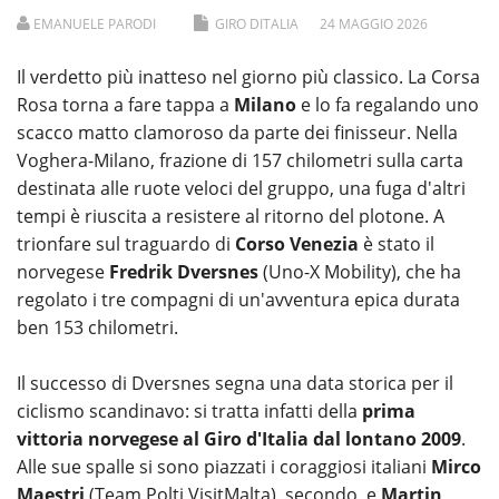
EMANUELE PARODI
GIRO DITALIA
24
MAGGIO
2026
Il verdetto più inatteso nel giorno più classico. La Corsa
Rosa torna a fare tappa a
Milano
e lo fa regalando uno
scacco matto clamoroso da parte dei finisseur. Nella
Voghera-Milano, frazione di 157 chilometri sulla carta
destinata alle ruote veloci del gruppo, una fuga d'altri
tempi è riuscita a resistere al ritorno del plotone. A
trionfare sul traguardo di
Corso Venezia
è stato il
norvegese
Fredrik Dversnes
(Uno-X Mobility), che ha
regolato i tre compagni di un'avventura epica durata
ben 153 chilometri.
Il successo di Dversnes segna una data storica per il
ciclismo scandinavo: si tratta infatti della
prima
vittoria norvegese
al Giro d'Italia dal lontano 2009
.
Alle sue spalle si sono piazzati i coraggiosi italiani
Mirco
Maestri
(Team Polti VisitMalta), secondo, e
Martin