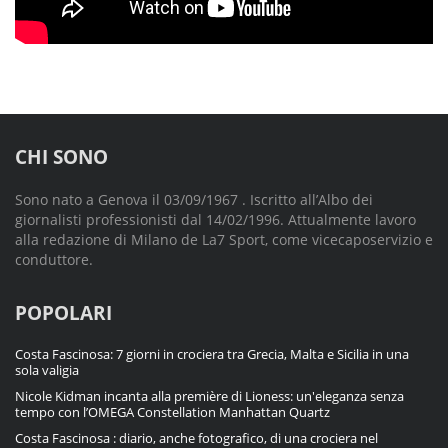
CHI SONO
Sono nato a Genova il 03/09/1967 . Iscritto all’Albo dei
giornalisti professionisti dal 14/02/1996. Attualmente lavoro
alla redazione di Milano de La7 Sport, come vicecaposervizio e
conduttore.
POPOLARI
Costa Fascinosa: 7 giorni in crociera tra Grecia, Malta e Sicilia in una
sola valigia
Nicole Kidman incanta alla première di Lioness: un'eleganza senza
tempo con l’OMEGA Constellation Manhattan Quartz
Costa Fascinosa : diario, anche fotografico, di una crociera nel