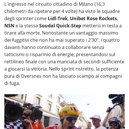
L'ingresso nel circuito cittadino di Milano (16,3
chilometri da ripetere per 4 volte) ha visto le squadre
degli sprinter come
Lidl-Trek
,
Unibet Rose Rockets
,
NSN
e la stessa
Soudal Quick-Step
mettersi in testa a
tirare alla morte. Nonostante un vantaggio massimo
dei fuggitivi che non ha mai superato i 2’30”, i quattro
davanti hanno continuato a collaborare senza
tatticismi o risparmio di energie, presentandosi sul
rettilineo finale con una manciata di secondi sufficiente
a giocarsi la vittoria. Nello sprint ristretto, la potenza
pura di Dversnes non ha lasciato scampo ai compagni
di fuga.