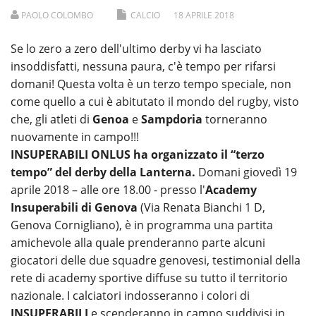
PAOLO COLOMBO
CALCIO
18
APRILE
2018
Se lo zero a zero dell'ultimo derby vi ha lasciato
insoddisfatti, nessuna paura, c'è tempo per rifarsi
domani! Questa volta è un terzo tempo speciale, non
come quello a cui è abitutato il mondo del rugby, visto
che, gli atleti di
Genoa
e
Sampdoria
torneranno
nuovamente in campo!!!
INSUPERABILI ONLUS ha organizzato il “terzo
tempo” del derby della Lanterna.
Domani giovedì 19
aprile 2018 – alle ore 18.00 - presso l'
Academy
Insuperabili di Genova
(Via Renata Bianchi 1 D,
Genova Cornigliano), è in programma una partita
amichevole alla quale prenderanno parte alcuni
giocatori delle due squadre genovesi, testimonial della
rete di academy sportive diffuse su tutto il territorio
nazionale. I calciatori indosseranno i colori di
INSUPERABILI
e scenderanno in campo suddivisi in