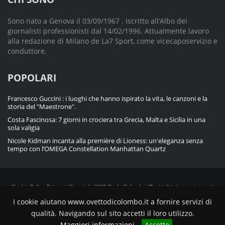
Sono nato a Genova il 03/09/1967 . Iscritto all’Albo dei
giornalisti professionisti dal 14/02/1996. Attualmente lavoro
alla redazione di Milano de La7 Sport, come vicecaposervizio e
conduttore.
POPOLARI
Francesco Guccini : i luoghi che hanno ispirato la vita, le canzoni e la
storia del "Maestrone".
Costa Fascinosa: 7 giorni in crociera tra Grecia, Malta e Sicilia in una
sola valigia
Nicole Kidman incanta alla première di Lioness: un'eleganza senza
tempo con l’OMEGA Constellation Manhattan Quartz
Cookie Policy
Privacy
| Copyright 2025 Paolo Colombo | Tutti i diritti sono riservati |
Powered by
Blue Ocarina CMS
I cookie aiutano www.ovettodicolombo.it a fornire servizi di
qualità. Navigando sul sito accetti il loro utilizzo.
Maggiori informazioni
Accetto