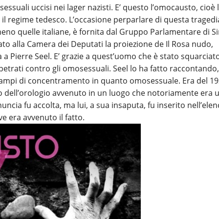
uali uccisi nei lager nazisti. E’ questo l’omocausto, cioè 
 il regime tedesco. L’occasione perparlare di questa tragedi
lmeno quelle italiane, è fornita dal Gruppo Parlamentare di Si
ato alla Camera dei Deputati la proiezione de Il Rosa nudo,
 a Pierre Seel. E’ grazie a quest’uomo che è stato squarciato
perpetrati contro gli omosessuali. Seel lo ha fatto raccontando,
 campi di concentramento in quanto omosessuale. Era del 19
rto dell’orologio avvenuto in un luogo che notoriamente era 
ncia fu accolta, ma lui, a sua insaputa, fu inserito nell’ele
e era avvenuto il fatto.