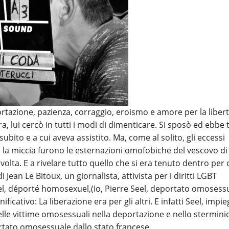
azione, pazienza, corraggio, eroismo e amore per la libert
, lui cercò in tutti i modi di dimenticare. Si sposò ed ebbe 
subito e a cui aveva assistito. Ma, come al solito, gli eccessi
e la miccia furono le esternazioni omofobiche del vescovo di
olta. E a rivelare tutto quello che si era tenuto dentro per 
i Jean Le Bitoux, un giornalista, attivista per i diritti LGBT
Seel, déporté homosexuel,(Io, Pierre Seel, deportato omosess
ficativo: La liberazione era per gli altri. E infatti Seel, impieg
elle vittime omosessuali nella deportazione e nello stermini
ortato omosessuale dallo stato francese.