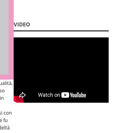
Follower
2632
VIDEO
alità,
sso
in
si con
e fu
deltà