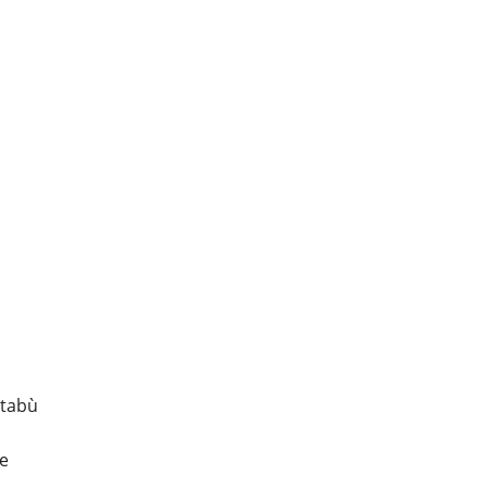
 tabù
re