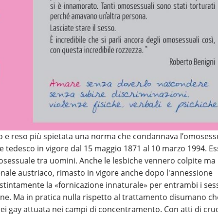
to e reso più spietata una norma che condannava l’omosessu
le tedesco in vigore dal 15 maggio 1871 al 10 marzo 1994. E
osessuale tra uomini. Anche le lesbiche vennero colpite ma 
penale austriaco, rimasto in vigore anche dopo l'annessione
istintamente la «fornicazione innaturale» per entrambi i ses
ne. Ma in pratica nulla rispetto al trattamento disumano ch
dei gay attuata nei campi di concentramento. Con atti di cru