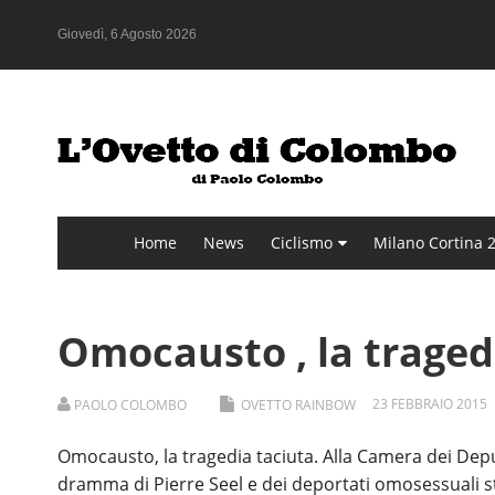
Giovedì, 6 Agosto 2026
Home
News
Ciclismo
Milano Cortina 
Omocausto , la traged
23
FEBBRAIO
2015
PAOLO COLOMBO
OVETTO RAINBOW
Omocausto, la tragedia taciuta. Alla Camera dei Deputa
dramma di Pierre Seel e dei deportati omosessuali 