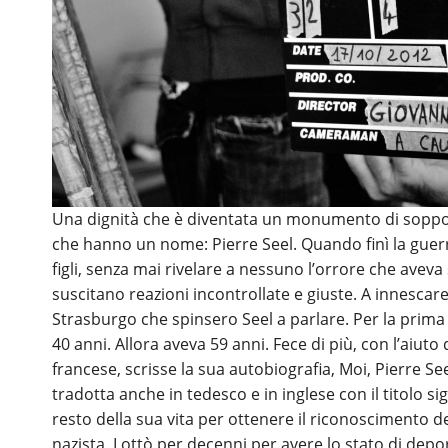
Una dignità che è diventata un monumento di sopport
che hanno un nome: Pierre Seel. Quando finì la guerra
figli, senza mai rivelare a nessuno l’orrore che aveva 
suscitano reazioni incontrollate e giuste. A innescar
Strasburgo che spinsero Seel a parlare. Per la prima v
40 anni. Allora aveva 59 anni. Fece di più, con l’aiuto d
francese, scrisse la sua autobiografia, Moi, Pierre 
tradotta anche in tedesco e in inglese con il titolo signi
resto della sua vita per ottenere il riconoscimento d
nazista. Lottò per decenni per avere lo stato di dep