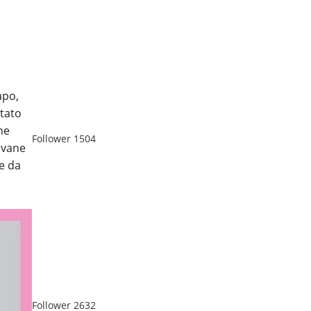
Follower
2276
apo,
rtato
he
ovane
te da
Follower
1504