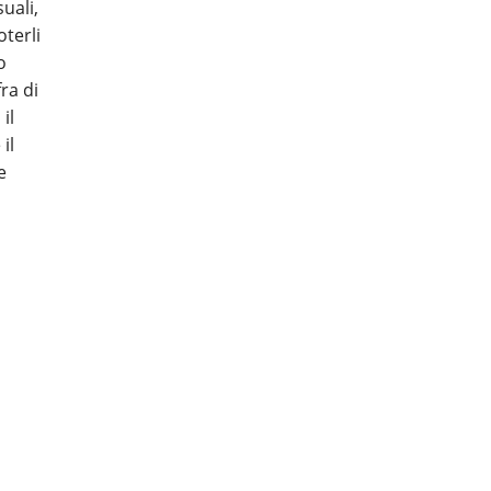
uali,
oterli
o
ra di
il
il
e