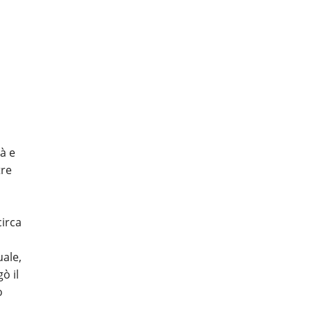
à e
tre
circa
uale,
ò il
o