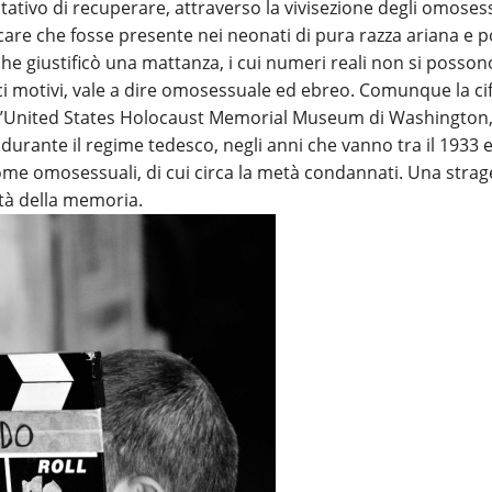
tativo di recuperare, attraverso la vivisezione degli omosess
icare che fosse presente nei neonati di pura razza ariana e p
e giustificò una mattanza, i cui numeri reali non si posson
i motivi, vale a dire omosessuale ed ebreo. Comunque la cif
e l’United States Holocaust Memorial Museum di Washington, 
 durante il regime tedesco, negli anni che vanno tra il 1933 e 
ome omosessuali, di cui circa la metà condannati. Una strag
ità della memoria.