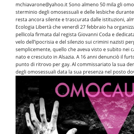
mchiavarone@yahoo.it Sono almeno 50 mila gli omosess
sterminio degli omosessuali e delle lesbiche durante
resta ancora silente e trascurata dalle istituzioni, a
Ecologia Libertà che venerdì 27 febbraio ha organizz
pellicola firmata dal regista Giovanni Coda e dedicata
velo dell’ipocrisia e del silenzio sui crimini nazisti 
semplicemente, quello che aveva visto e subito nei
nato e cresciuto in Alsazia. A 16 anni denunciò il fu
punto di ritrovo per gay. Al commissariato la sua denu
degli omosessuali data la sua presenza nel posto dov