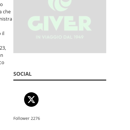
lo
a che
nistra
 il
23,
un
nco
SOCIAL