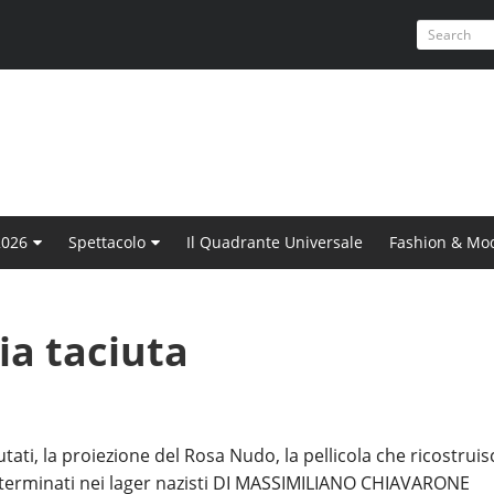
2026
Spettacolo
Il Quadrante Universale
Fashion & Mo
ia taciuta
ti, la proiezione del Rosa Nudo, la pellicola che ricostruisc
sterminati nei lager nazisti DI MASSIMILIANO CHIAVARONE