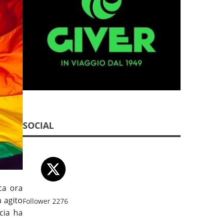
SOCIAL
ca ora
 agito
Follower
2276
cia ha