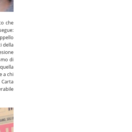
to che
osegue:
ppello
i della
desione
smo di
quella
e a chi
 Carta
erabile