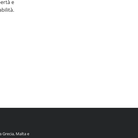
bertà e
ilità.
a Grecia, Malta e