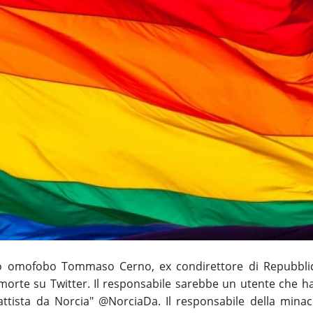
do omofobo Tommaso Cerno, ex condirettore di Repubbli
morte su Twitter. Il responsabile sarebbe un utente che ha
ttista da Norcia" @NorciaDa. Il responsabile della minac