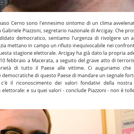
mmaso Cerno sono l'ennesimo sintomo di un clima avvelena
 Gabriele Piazzoni, segretario nazionale di Arcigay. Che pr
ndidato democratico, sentiamo l'urgenza di rivolgere un a
zia mettano in campo un rifiuto inequivocabile nei confront
esta stagione elettorale. Arcigay ha già dato la propria a
10 febbraio a Macerata, a seguito del grave atto di terrori
arietà di tutto il Paese alle vittime. Ci auguriamo che 
rze democratiche di questo Paese di mandare un segnale fort
 c'è il riconoscimento dei valori fondativi della nostra
elettorale: e su quei valori - conclude Piazzoni - non è toll