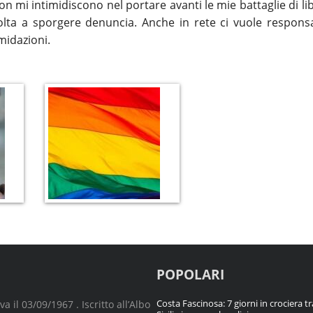
 mi intimidiscono nel portare avanti le mie battaglie di li
lta a sporgere denuncia. Anche in rete ci vuole responsab
midazioni.
POPOLARI
Costa Fascinosa: 7 giorni in crociera tr
 il 03/09/1967 . Iscritto all’Albo