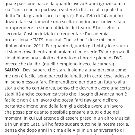
quale passione nasce da quando avevo 5 anni (grazie a mia
zia Franca che mi portava a vedere la lirica e alla quale ho
detto “io da grande sarò la sopra”). Poi all’età di 24 anni ho
dovuto fare seriamente una scelta: continuare l’università o
intraprendere la strada ufficiale del teatro. E ho scelto la
seconda. Così ho iniziato a frequentare l’accademia
professionale “MTS: musical! The school” dove mi sono
diplomato nel 2011. Per quanto riguarda gli hobby io e sauro
ci siamo trovati: entrambi amiamo film e serie TV. A riprova di
ciò abbiamo una salotto adornato da librerie piene di DVD
invece che da libri (quelli riempiono invece la camera).
SAURO
: Devi sapere che stare insieme a una persona come
me non è facile, sono parecchio lunatico in certe cose, adesso
mi sono messo a fare l’imprenditore per dare un futuro alla
storia che ho con Andrea, penso che dovremo avere una certa
stabilità anche economica visto che il sogno di Andrea non è
facile e non è un lavoro che possa farti navigare nell’oro,
pertanto almeno uno della famiglia debba avere un lavoro
che possa per quanto possibile pensare a tutti e due nei
momenti in cui Lui attende di essere preso in un altro Musical
e in un altro Cast. Gli ho fatto sudare tutto nella nostra storia,
pensa che dopo anni in cima alle Alpi in un anniversario di