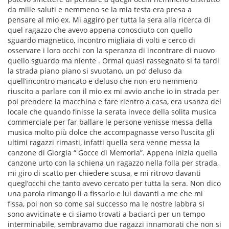
da mille saluti e nemmeno se la mia testa era presa a
pensare al mio ex. Mi aggiro per tutta la sera alla ricerca di
quel ragazzo che avevo appena conosciuto con quello
sguardo magnetico, incontro migliaia di volti e cerco di
osservare i loro occhi con la speranza di incontrare di nuovo
quello sguardo ma niente . Ormai quasi rassegnato si fa tardi
la strada piano piano si svuotano, un po’ deluso da
quell’incontro mancato e deluso che non ero nemmeno
riuscito a parlare con il mio ex mi avvio anche io in strada per
poi prendere la macchina e fare rientro a casa, era usanza del
locale che quando finisse la serata invece della solita musica
commerciale per far ballare le persone venisse messa della
musica molto più dolce che accompagnasse verso l’uscita gli
ultimi ragazzi rimasti, infatti quella sera venne messa la
canzone di Giorgia “ Gocce di Memoria”. Appena inizia quella
canzone urto con la schiena un ragazzo nella folla per strada,
mi giro di scatto per chiedere scusa, e mi ritrovo davanti
quegl’occhi che tanto avevo cercato per tutta la sera. Non dico
una parola rimango li a fissarlo e lui davanti a me che mi
fissa, poi non so come sai successo ma le nostre labbra si
sono avvicinate e ci siamo trovati a baciarci per un tempo
interminabile, sembravamo due ragazzi innamorati che non si