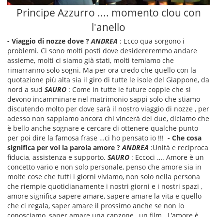
Principe Azzurro .... momento clou con
l'anello
- Viaggio di nozze dove ?
ANDREA
: Ecco qua sorgono i
problemi. Ci sono molti posti dove desidereremmo andare
assieme, molti ci siamo già stati, molti temiamo che
rimarranno solo sogni. Ma per ora credo che quello con la
quotazione più alta sia il giro di tutte le isole del Giappone, da
nord a sud
SAURO
: Come in tutte le future coppie che si
devono incamminare nel matrimonio sappi solo che stiamo
discutendo molto per dove sarà il nostro viaggio di nozze , per
adesso non sappiamo ancora chi vincerà dei due, diciamo che
è bello anche sognare e cercare di ottenere qualche punto
per poi dire la famosa frase …ci ho pensato io !!!
- Che cosa
significa per voi la parola amore ?
ANDREA
:Unità e reciproca
fiducia, assistenza e supporto.
SAURO
: Eccoci …. Amore è un
concetto vario e non solo personale, penso che amore sia in
molte cose che tutti i giorni viviamo, non solo nella persona
che riempie quotidianamente i nostri giorni e i nostri spazi ,
amore significa sapere amare, sapere amare la vita e quello
che ci regala, saper amare il prossimo anche se non lo
conosciamo, saper amare una canzone , un film . L’amore è