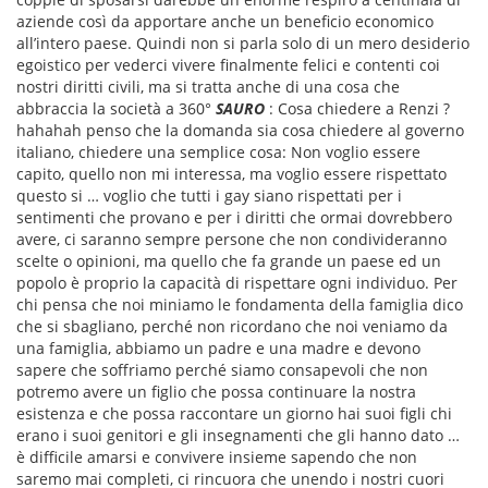
aziende così da apportare anche un beneficio economico
all’intero paese. Quindi non si parla solo di un mero desiderio
egoistico per vederci vivere finalmente felici e contenti coi
nostri diritti civili, ma si tratta anche di una cosa che
abbraccia la società a 360°
SAURO
: Cosa chiedere a Renzi ?
hahahah penso che la domanda sia cosa chiedere al governo
italiano, chiedere una semplice cosa: Non voglio essere
capito, quello non mi interessa, ma voglio essere rispettato
questo si … voglio che tutti i gay siano rispettati per i
sentimenti che provano e per i diritti che ormai dovrebbero
avere, ci saranno sempre persone che non condivideranno
scelte o opinioni, ma quello che fa grande un paese ed un
popolo è proprio la capacità di rispettare ogni individuo. Per
chi pensa che noi miniamo le fondamenta della famiglia dico
che si sbagliano, perché non ricordano che noi veniamo da
una famiglia, abbiamo un padre e una madre e devono
sapere che soffriamo perché siamo consapevoli che non
potremo avere un figlio che possa continuare la nostra
esistenza e che possa raccontare un giorno hai suoi figli chi
erano i suoi genitori e gli insegnamenti che gli hanno dato …
è difficile amarsi e convivere insieme sapendo che non
saremo mai completi, ci rincuora che unendo i nostri cuori