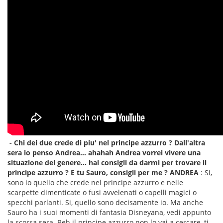
- Chi dei due crede di piu' nel principe azzurro ? Dall'altra
sera io penso Andrea... ahahah
Andrea vorrei vivere una
situazione del genere... hai consigli da darmi per trovare il
principe azzurro ?
E tu Sauro, consigli per me ?
ANDREA
: Si,
sono io quello che crede nel principe azzurro e nelle
scarpette dimenticate o fusi avvelenati o capelli magici o
specchi parlanti. Si, quello sono decisamente io. Ma anche
Sauro ha i suoi momenti di fantasia Disneyana, vedi appunto
la scorsa sera. Beh il principe azzurro non lo vai a cercare, ti