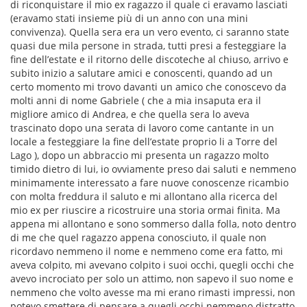
di riconquistare il mio ex ragazzo il quale ci eravamo lasciati
(eravamo stati insieme più di un anno con una mini
convivenza). Quella sera era un vero evento, ci saranno state
quasi due mila persone in strada, tutti presi a festeggiare la
fine dell’estate e il ritorno delle discoteche al chiuso, arrivo e
subito inizio a salutare amici e conoscenti, quando ad un
certo momento mi trovo davanti un amico che conoscevo da
molti anni di nome Gabriele ( che a mia insaputa era il
migliore amico di Andrea, e che quella sera lo aveva
trascinato dopo una serata di lavoro come cantante in un
locale a festeggiare la fine dell’estate proprio li a Torre del
Lago ), dopo un abbraccio mi presenta un ragazzo molto
timido dietro di lui, io ovviamente preso dai saluti e nemmeno
minimamente interessato a fare nuove conoscenze ricambio
con molta freddura il saluto e mi allontano alla ricerca del
mio ex per riuscire a ricostruire una storia ormai finita. Ma
appena mi allontano e sono sommerso dalla folla, noto dentro
di me che quel ragazzo appena conosciuto, il quale non
ricordavo nemmeno il nome e nemmeno come era fatto, mi
aveva colpito, mi avevano colpito i suoi occhi, quegli occhi che
avevo incrociato per solo un attimo, non sapevo il suo nome e
nemmeno che volto avesse ma mi erano rimasti impressi, non
potevo smettere di pensare a quegli occhi nemmeno distratto