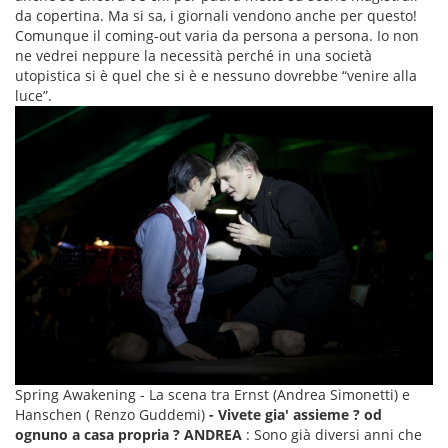
da copertina. Ma si sa, i giornali vendono anche per questo!
Comunque il coming-out varia da persona a persona. Io non
ne vedrei neppure la necessità perché in una società
utopistica si è quel che si è e nessuno dovrebbe “venire alla
luce”.
Spring Awakening - La scena tra Ernst (Andrea Simonetti) e
Hanschen ( Renzo Guddemi)
- Vivete gia' assieme ? od
ognuno a casa propria ?
ANDREA
: Sono già diversi anni che