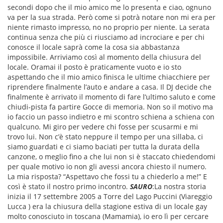
secondi dopo che il mio amico me lo presenta e ciao, ognuno
va per la sua strada. Però come si potrà notare non mi era per
niente rimasto impresso, no no proprio per niente. La serata
continua senza che più ci riusciamo ad incrociare e per chi
conosce il locale saprà come la cosa sia abbastanza
impossibile. Arriviamo così al momento della chiusura del
locale. Oramai il posto è praticamente vuoto e io sto
aspettando che il mio amico finisca le ultime chiacchiere per
riprendere finalmente l’auto e andare a casa. Il DJ decide che
finalmente è arrivato il momento di fare l’ultimo saluto e come
chiudi-pista fa partire Gocce di memoria. Non so il motivo ma
io faccio un passo indietro e mi scontro schiena a schiena con
qualcuno. Mi giro per vedere chi fosse per scusarmi e mi
trovo lui. Non c’è stato neppure il tempo per una sillaba, ci
siamo guardati e ci siamo baciati per tutta la durata della
canzone, o meglio fino a che lui non si è staccato chiedendomi
per quale motivo io non gli avessi ancora chiesto il numero.
La mia risposta? “Aspettavo che fossi tu a chiederlo a me!” E
così è stato il nostro primo incontro.
SAURO
:La nostra storia
inizia il 17 settembre 2005 a Torre del Lago Puccini (Viareggio
Lucca ) era la chiusura della stagione estiva di un locale gay
molto conosciuto in toscana (Mamamia), io ero lì per cercare