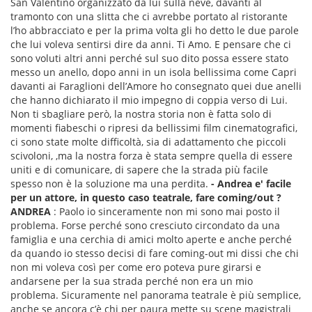
San Valentino organizzato da lui sulla neve, davanti al
tramonto con una slitta che ci avrebbe portato al ristorante
l’ho abbracciato e per la prima volta gli ho detto le due parole
che lui voleva sentirsi dire da anni. Ti Amo. E pensare che ci
sono voluti altri anni perché sul suo dito possa essere stato
messo un anello, dopo anni in un isola bellissima come Capri
davanti ai Faraglioni dell’Amore ho consegnato quei due anelli
che hanno dichiarato il mio impegno di coppia verso di Lui.
Non ti sbagliare però, la nostra storia non è fatta solo di
momenti fiabeschi o ripresi da bellissimi film cinematografici,
ci sono state molte difficoltà, sia di adattamento che piccoli
scivoloni, ,ma la nostra forza è stata sempre quella di essere
uniti e di comunicare, di sapere che la strada più facile
spesso non è la soluzione ma una perdita.
- Andrea e' facile
per un attore, in questo caso teatrale, fare coming/out ?
ANDREA
: Paolo io sinceramente non mi sono mai posto il
problema. Forse perché sono cresciuto circondato da una
famiglia e una cerchia di amici molto aperte e anche perché
da quando io stesso decisi di fare coming-out mi dissi che chi
non mi voleva così per come ero poteva pure girarsi e
andarsene per la sua strada perché non era un mio
problema. Sicuramente nel panorama teatrale è più semplice,
anche se ancora c’è chi per paura mette su scene magistrali