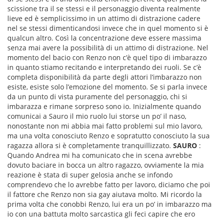
scissione tra il se stessi e il personaggio diventa realmente
lieve ed è semplicissimo in un attimo di distrazione cadere
nel se stessi dimenticandosi invece che in quel momento si è
qualcun altro. Così la concentrazione deve essere massima
senza mai avere la possibilità di un attimo di distrazione. Nel
momento del bacio con Renzo non c’è quel tipo di imbarazzo
in quanto stiamo recitando e interpretando dei ruoli. Se c’è
completa disponibilità da parte degli attori l’imbarazzo non
esiste, esiste solo l’emozione del momento. Se si parla invece
da un punto di vista puramente del personaggio, chi si
imbarazza e rimane sorpreso sono io. Inizialmente quando
comunicai a Sauro il mio ruolo lui storse un po’ il naso,
nonostante non mi abbia mai fatto problemi sul mio lavoro,
ma una volta conosciuto Renzo e sopratutto conosciuto la sua
ragazza allora si è completamente tranquillizzato.
SAURO
:
Quando Andrea mi ha comunicato che in scena avrebbe
dovuto baciare in bocca un altro ragazzo, ovviamente la mia
reazione è stata di super gelosia anche se infondo
comprendevo che lo avrebbe fatto per lavoro, diciamo che poi
il fattore che Renzo non sia gay aiutava molto. Mi ricordo la
prima volta che conobbi Renzo, lui era un po’ in imbarazzo ma
io con una battuta molto sarcastica gli feci capire che ero