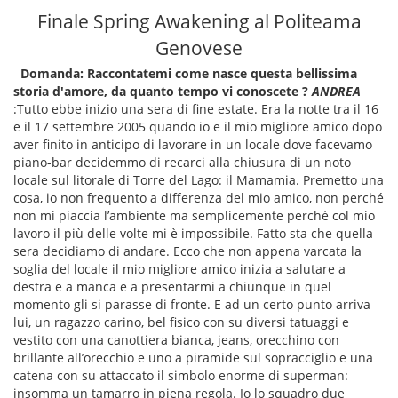
Finale Spring Awakening al Politeama
Genovese
Domanda: Raccontatemi come nasce questa bellissima
storia d'amore, da quanto tempo vi conoscete ?
ANDREA
:Tutto ebbe inizio una sera di fine estate. Era la notte tra il 16
e il 17 settembre 2005 quando io e il mio migliore amico dopo
aver finito in anticipo di lavorare in un locale dove facevamo
piano-bar decidemmo di recarci alla chiusura di un noto
locale sul litorale di Torre del Lago: il Mamamia. Premetto una
cosa, io non frequento a differenza del mio amico, non perché
non mi piaccia l’ambiente ma semplicemente perché col mio
lavoro il più delle volte mi è impossibile. Fatto sta che quella
sera decidiamo di andare. Ecco che non appena varcata la
soglia del locale il mio migliore amico inizia a salutare a
destra e a manca e a presentarmi a chiunque in quel
momento gli si parasse di fronte. E ad un certo punto arriva
lui, un ragazzo carino, bel fisico con su diversi tatuaggi e
vestito con una canottiera bianca, jeans, orecchino con
brillante all’orecchio e uno a piramide sul sopracciglio e una
catena con su attaccato il simbolo enorme di superman:
insomma un tamarro in piena regola. Io lo squadro due