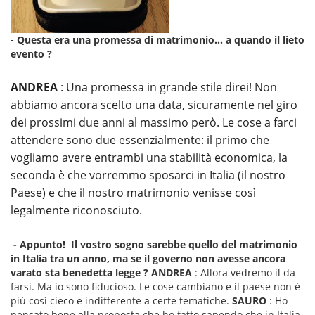
- Questa era una promessa di matrimonio... a quando il lieto
evento ?
ANDREA
: Una promessa in grande stile direi! Non
abbiamo ancora scelto una data, sicuramente nel giro
dei prossimi due anni al massimo però. Le cose a farci
attendere sono due essenzialmente: il primo che
vogliamo avere entrambi una stabilità economica, la
seconda è che vorremmo sposarci in Italia (il nostro
Paese) e che il nostro matrimonio venisse così
legalmente riconosciuto.
- Appunto! Il vostro sogno sarebbe quello del matrimonio
in Italia tra un anno, ma se il governo non avesse ancora
varato sta benedetta legge ?
ANDREA
: Allora vedremo il da
farsi. Ma io sono fiducioso. Le cose cambiano e il paese non è
più così cieco e indifferente a certe tematiche.
SAURO
: Ho
pensato bene alla proposta che ho fatto sapendo che in Italia