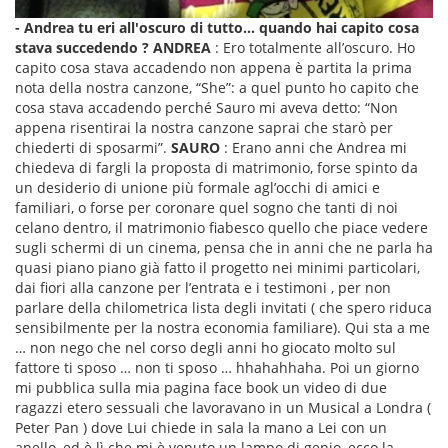
- Andrea tu eri all'oscuro di tutto... quando hai capito cosa
stava succedendo ?
ANDREA
: Ero totalmente all’oscuro. Ho
capito cosa stava accadendo non appena è partita la prima
nota della nostra canzone, “She”: a quel punto ho capito che
cosa stava accadendo perché Sauro mi aveva detto: “Non
appena risentirai la nostra canzone saprai che starò per
chiederti di sposarmi”.
SAURO
: Erano anni che Andrea mi
chiedeva di fargli la proposta di matrimonio, forse spinto da
un desiderio di unione più formale agl’occhi di amici e
familiari, o forse per coronare quel sogno che tanti di noi
celano dentro, il matrimonio fiabesco quello che piace vedere
sugli schermi di un cinema, pensa che in anni che ne parla ha
quasi piano piano già fatto il progetto nei minimi particolari,
dai fiori alla canzone per l’entrata e i testimoni , per non
parlare della chilometrica lista degli invitati ( che spero riduca
sensibilmente per la nostra economia familiare). Qui sta a me
… non nego che nel corso degli anni ho giocato molto sul
fattore ti sposo … non ti sposo … hhahahhaha. Poi un giorno
mi pubblica sulla mia pagina face book un video di due
ragazzi etero sessuali che lavoravano in un Musical a Londra (
Peter Pan ) dove Lui chiede in sala la mano a Lei con un
anello, ed è lì che mi è venuto un lampo di genio, ecco la