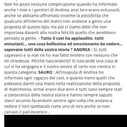
Non ho avuto nessuna complicazione quando ho informato
anche i miei e i genitori di Andrea, anzi loro erano entusiasti,
anche se abbiamo affrontato insieme la possibilità che
qualcuno all’interno del teatro non andasse a genio una
proposta di questo tipo, ma poi ci siamo detti che non
importava davanti alla nostra felicità quello che avrebbero
pensato la gente.
- Tutto il cast ha applaudito, tutti
entusiasti... una cosa bellissima ed emozionante da vedere...
sapevano tutti della vostra storia ?
ANDREA
: Si, tutti
sapevano e io non ne ho mai fatto mistero con nessuno che
mi chiedesse. Perché nasconderlo? Si nasconde una cosa di
cui si ha vergogna e il nostro amore di certo non rientra in
questa categoria.
SAURO
: All’insaputa di Andrea ho
informato ogni ragazzo del cast, o quanto meno quelli che
potevano darmi una mano nella realizzazione della proposta
di matrimonio, ormai erano due anni e tutti sono sempre stati
a conoscenza della nostra storia e hanno sempre saputo
starci accanto facendomi sentire ogni volta che andavo a
vedere il loro spettacolo come uno di loro anche se non
calcavo il palcoscenico .