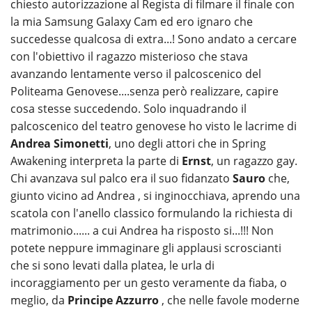
chiesto autorizzazione al Regista di filmare il finale con
la mia Samsung Galaxy Cam ed ero ignaro che
succedesse qualcosa di extra...! Sono andato a cercare
con l'obiettivo il ragazzo misterioso che stava
avanzando lentamente verso il palcoscenico del
Politeama Genovese....senza però realizzare, capire
cosa stesse succedendo. Solo inquadrando il
palcoscenico del teatro genovese ho visto le lacrime di
Andrea Simonetti
, uno degli attori che in Spring
Awakening interpreta la parte di
Ernst
, un ragazzo gay.
Chi avanzava sul palco era il suo fidanzato
Sauro
che,
giunto vicino ad Andrea , si inginocchiava, aprendo una
scatola con l'anello classico formulando la richiesta di
matrimonio...... a cui Andrea ha risposto si...!!! Non
potete neppure immaginare gli applausi scroscianti
che si sono levati dalla platea, le urla di
incoraggiamento per un gesto veramente da fiaba, o
meglio, da
Principe Azzurro
, che nelle favole moderne