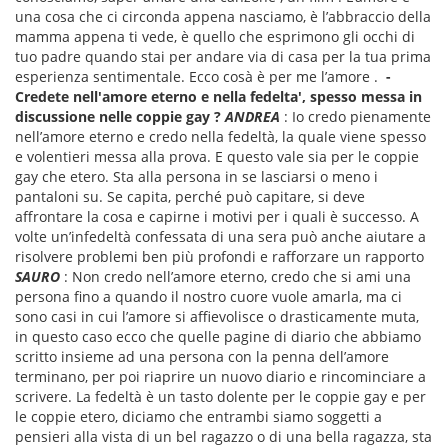
una cosa che ci circonda appena nasciamo, è l’abbraccio della
mamma appena ti vede, è quello che esprimono gli occhi di
tuo padre quando stai per andare via di casa per la tua prima
esperienza sentimentale. Ecco cosà è per me l’amore .
-
Credete nell'amore eterno e nella fedelta', spesso messa in
discussione nelle coppie gay ?
ANDREA
: Io credo pienamente
nell’amore eterno e credo nella fedeltà, la quale viene spesso
e volentieri messa alla prova. E questo vale sia per le coppie
gay che etero. Sta alla persona in se lasciarsi o meno i
pantaloni su. Se capita, perché può capitare, si deve
affrontare la cosa e capirne i motivi per i quali è successo. A
volte un’infedeltà confessata di una sera può anche aiutare a
risolvere problemi ben più profondi e rafforzare un rapporto
SAURO
: Non credo nell’amore eterno, credo che si ami una
persona fino a quando il nostro cuore vuole amarla, ma ci
sono casi in cui l’amore si affievolisce o drasticamente muta,
in questo caso ecco che quelle pagine di diario che abbiamo
scritto insieme ad una persona con la penna dell’amore
terminano, per poi riaprire un nuovo diario e rincominciare a
scrivere. La fedeltà è un tasto dolente per le coppie gay e per
le coppie etero, diciamo che entrambi siamo soggetti a
pensieri alla vista di un bel ragazzo o di una bella ragazza, sta