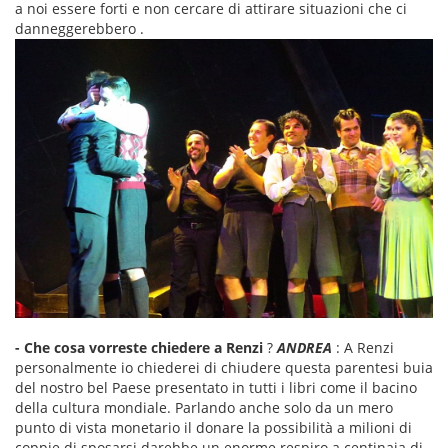
a noi essere forti e non cercare di attirare situazioni che ci
danneggerebbero .
- Che cosa vorreste chiedere a Renzi
?
ANDREA
: A Renzi
personalmente io chiederei di chiudere questa parentesi buia
del nostro bel Paese presentato in tutti i libri come il bacino
della cultura mondiale. Parlando anche solo da un mero
punto di vista monetario il donare la possibilità a milioni di
coppie di sposarsi darebbe un enorme respiro a centinaia di