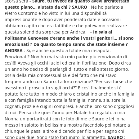
scorsa sera
- Sauro, tu invece da quanto avevi architettato
questo piano... aiutato da chi ?
SAURO
: Ne ho parlato a
Pietro Contorno e ho visto in lui una disponibilità
impressionante e dopo aver ponderato date e occasioni
abbiamo capito che era fattibile e che potevamo realizzare
questa splendida sorpresa per Andrea.
- In sala al
Politeama Genovese
c'erano anche i vostri genitori... si sono
emozionati ?
Da quanto tempo sanno che state insieme ?
ANDREA
: Si, e anche questo a totale mia insaputa.
Emozionati? Non ho mai visto mio padre più emozionato di
così!!! Aveva gli occhi lucidi ed era in fibrillazione. Dopo circa
un anno ho deciso di parlargli di tutto e nello stesso giorno,
ossia della mia omosessualità e del fatto che mi stavo
frequentando con Sauro. La loro reazione? “Pensavi forse che
avessimo il prosciutto sugli occhi?” E così finalmente si è
potuto fare tutto in modo chiaro e cristallino anche in famiglia
e con famiglia intendo tutta la famiglia: nonne, zia, sorella,
cognati, prozie e cugini compresi. E anche loro sono orgogliosi
di noi. Pensa che quest’anno per Natale ho regalato a mia
Nonna un portaritratti con le foto di me e Sauro e lei lo ha
messo in salotto in bellissima mostra facendolo poi notare a
chiunque le passi a tiro e dicendo per filo e per segno chi
sono quei due. Sono stato fortunato, lo ammetto.
SAURO
: