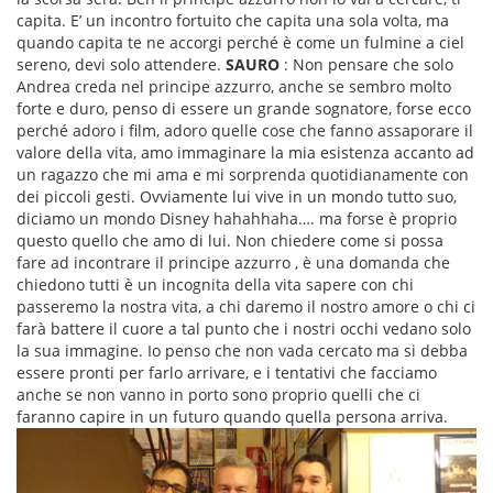
capita. E’ un incontro fortuito che capita una sola volta, ma
quando capita te ne accorgi perché è come un fulmine a ciel
sereno, devi solo attendere.
SAURO
: Non pensare che solo
Andrea creda nel principe azzurro, anche se sembro molto
forte e duro, penso di essere un grande sognatore, forse ecco
perché adoro i film, adoro quelle cose che fanno assaporare il
valore della vita, amo immaginare la mia esistenza accanto ad
un ragazzo che mi ama e mi sorprenda quotidianamente con
dei piccoli gesti. Ovviamente lui vive in un mondo tutto suo,
diciamo un mondo Disney hahahhaha…. ma forse è proprio
questo quello che amo di lui. Non chiedere come si possa
fare ad incontrare il principe azzurro , è una domanda che
chiedono tutti è un incognita della vita sapere con chi
passeremo la nostra vita, a chi daremo il nostro amore o chi ci
farà battere il cuore a tal punto che i nostri occhi vedano solo
la sua immagine. Io penso che non vada cercato ma si debba
essere pronti per farlo arrivare, e i tentativi che facciamo
anche se non vanno in porto sono proprio quelli che ci
faranno capire in un futuro quando quella persona arriva.