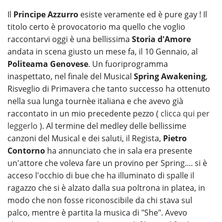
Il
Principe Azzurro
esiste veramente ed è pure gay ! Il
titolo certo è provocatorio ma quello che voglio
raccontarvi oggi è una bellissima
Storia d'Amore
andata in scena giusto un mese fa, il 10 Gennaio, al
Politeama Genovese
. Un fuoriprogramma
inaspettato, nel finale del Musical
Spring Awakening
,
Risveglio di Primavera che tanto successo ha ottenuto
nella sua lunga tournèe italiana e che avevo già
raccontato in un mio precedente pezzo (
clicca qui per
leggerlo
). Al termine del medley delle bellissime
canzoni del Musical e dei saluti, il Regista,
Pietro
Contorno
ha annunciato che in sala era presente
un'attore che voleva fare un provino per Spring.... si è
acceso l'occhio di bue che ha illuminato di spalle il
ragazzo che si è alzato dalla sua poltrona in platea, in
modo che non fosse riconoscibile da chi stava sul
palco, mentre è partita la musica di "She". Avevo