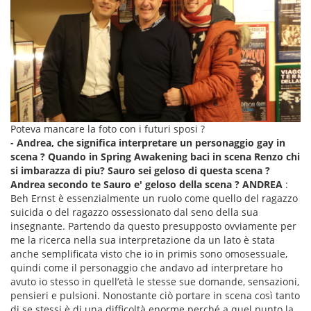
Poteva mancare la foto con i futuri sposi ?
- Andrea, che significa interpretare un personaggio gay in
scena ?
Quando in
Spring Awakening
baci in scena Renzo chi
si imbarazza di piu?
Sauro sei geloso di questa scena ?
Andrea secondo te Sauro e' geloso della scena ?
ANDREA
:
Beh Ernst è essenzialmente un ruolo come quello del ragazzo
suicida o del ragazzo ossessionato dal seno della sua
insegnante. Partendo da questo presupposto ovviamente per
me la ricerca nella sua interpretazione da un lato è stata
anche semplificata visto che io in primis sono omosessuale,
quindi come il personaggio che andavo ad interpretare ho
avuto io stesso in quell’età le stesse sue domande, sensazioni,
pensieri e pulsioni. Nonostante ciò portare in scena così tanto
di se stessi è di una difficoltà enorme perché a quel punto la