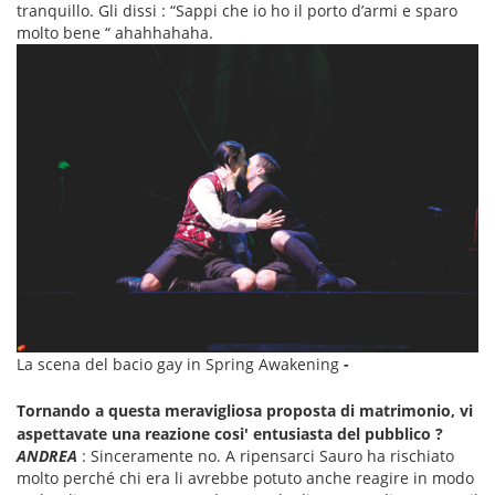
tranquillo. Gli dissi : “Sappi che io ho il porto d’armi e sparo
molto bene “ ahahhahaha.
La scena del bacio gay in Spring Awakening
-
Tornando a questa meravigliosa proposta di matrimonio, vi
aspettavate una reazione cosi' entusiasta del pubblico ?
ANDREA
: Sinceramente no. A ripensarci Sauro ha rischiato
molto perché chi era li avrebbe potuto anche reagire in modo