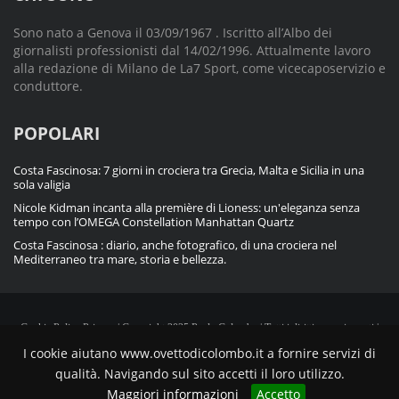
Sono nato a Genova il 03/09/1967 . Iscritto all’Albo dei
giornalisti professionisti dal 14/02/1996. Attualmente lavoro
alla redazione di Milano de La7 Sport, come vicecaposervizio e
conduttore.
POPOLARI
Costa Fascinosa: 7 giorni in crociera tra Grecia, Malta e Sicilia in una
sola valigia
Nicole Kidman incanta alla première di Lioness: un'eleganza senza
tempo con l’OMEGA Constellation Manhattan Quartz
Costa Fascinosa : diario, anche fotografico, di una crociera nel
Mediterraneo tra mare, storia e bellezza.
Cookie Policy
Privacy
| Copyright 2025 Paolo Colombo | Tutti i diritti sono riservati |
Powered by
Blue Ocarina CMS
I cookie aiutano www.ovettodicolombo.it a fornire servizi di
qualità. Navigando sul sito accetti il loro utilizzo.
Maggiori informazioni
Accetto