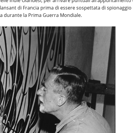
 delle Indie Olandesi, per arrivare puntuali all’appuntamento 
 dansant di Francia prima di essere sospettata di spionaggio
olata durante la Prima Guerra Mondiale.