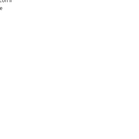
con il
 e