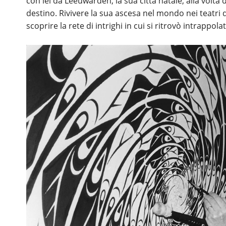
con lei da Leeuwarden, la sua città natale, alla volta
destino. Rivivere la sua ascesa nel mondo nei teatri
scoprire la rete di intrighi in cui si ritrovò intrapp