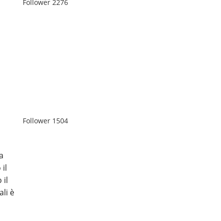
Follower
2276
Follower
1504
ra
 il
 il
li è