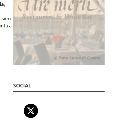
ia
,
nsiero
unta a
SOCIAL