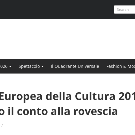
2026
Spettacolo
Il Quadrante Universale
Fashion & Mo
uropea della Cultura 20
o il conto alla rovescia
17