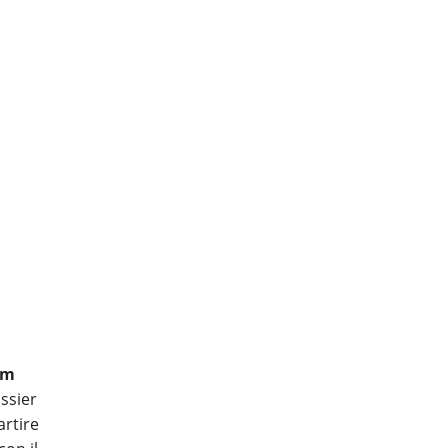
um
ossier
artire