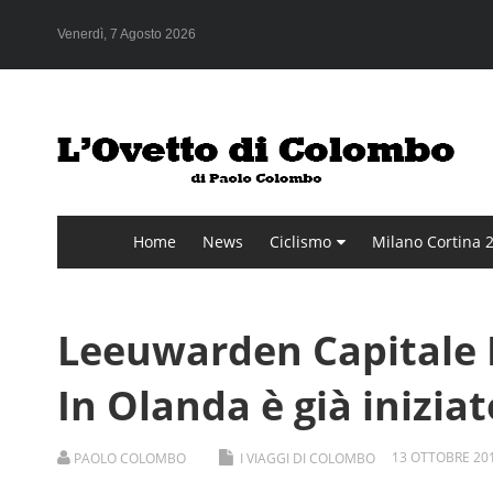
Venerdì, 7 Agosto 2026
Home
News
Ciclismo
Milano Cortina 
Leeuwarden Capitale E
In Olanda è già iniziat
13
OTTOBRE
20
PAOLO COLOMBO
I VIAGGI DI COLOMBO