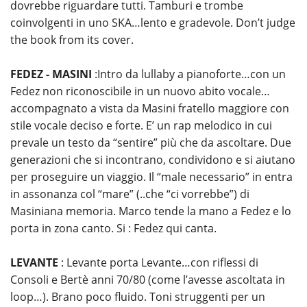
dovrebbe riguardare tutti. Tamburi e trombe
coinvolgenti in uno SKA…lento e gradevole. Don’t judge
the book from its cover.
FEDEZ - MASINI
:Intro da lullaby a pianoforte…con un
Fedez non riconoscibile in un nuovo abito vocale…
accompagnato a vista da Masini fratello maggiore con
stile vocale deciso e forte. E’ un rap melodico in cui
prevale un testo da “sentire” più che da ascoltare. Due
generazioni che si incontrano, condividono e si aiutano
per proseguire un viaggio. Il “male necessario” in entra
in assonanza col “mare” (..che “ci vorrebbe”) di
Masiniana memoria. Marco tende la mano a Fedez e lo
porta in zona canto. Si : Fedez qui canta.
LEVANTE
: Levante porta Levante…con riflessi di
Consoli e Bertè anni 70/80 (come l’avesse ascoltata in
loop…). Brano poco fluido. Toni struggenti per un