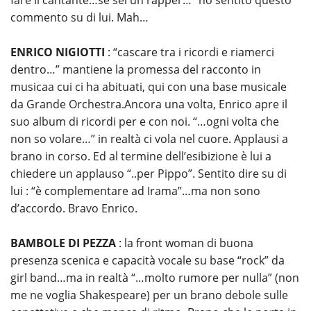
fare il cantante…se sei un rapper…” ho sentito questo
commento su di lui. Mah…
ENRICO NIGIOTTI
: “cascare tra i ricordi e riamerci
dentro…” mantiene la promessa del racconto in
musicaa cui ci ha abituati, qui con una base musicale
da Grande Orchestra.Ancora una volta, Enrico apre il
suo album di ricordi per e con noi. “…ogni volta che
non so volare…” in realtà ci vola nel cuore. Applausi a
brano in corso. Ed al termine dell’esibizione è lui a
chiedere un applauso “..per Pippo”. Sentito dire su di
lui : “è complementare ad Irama”…ma non sono
d’accordo. Bravo Enrico.
BAMBOLE DI PEZZA
: la front woman di buona
presenza scenica e capacità vocale su base “rock” da
girl band…ma in realtà “…molto rumore per nulla” (non
me ne voglia Shakespeare) per un brano debole sulle