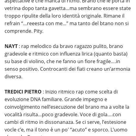
aspettative e che manca di ritmo. Brano che le porta in
vetrina dopo tanta gavetta…ma sembrano essere state
troppo ripulite della loro identità originale. Rimane il
refrain “…reeesta con me…” ma tanto del btano non si
comprende. Pity.
NAYT
: rap melodico da bravo ragazzo pulito, brano
gradevole e ritmico con influenza lirica (quanto basta)
su base di violino, che ne fanno un fiore fragile….in
senso positivo. Controcanti dei fiati creano un’armonia
diversa.
TREDICI PIETRO
: Inizio ritmico rap come scelta di
evoluzione DNA familiare. Grande impegno e
coinvolgimento nell’esecuzione del brano ma a volte la
vocalità risulta…poco gradevole. Voce di gola….con
cambi di ritmo in dissonanaza. Se ci serve, l’estesione
vocle c’e, ma il tono è un po' “acuto” e sporco. L’uomo