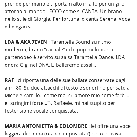
prende per mano e ti portain alto in alto per un giro
attorno al mondo. ECCO come si CANTA. Un brano
nello stile di Giorgia. Per fortuna lo canta Serena. Voce
ed eleganza.
LDA & AKA 7EVEN
: Tarantella Sound su ritmo
moderno, brano “carnale” ed il pop-melo-dance-
partenopeo è servito su salsa Tarantella Dance. LDA
onora Gigi nel DNA. Li balleremo assai…
RAF
: ci riporta una delle sue ballate conservate dagli
anni 80. Su due attacchi di testo e sonori ho pensato a
Michele Zarrillo…come mai ? (“amore mio come farò”….
e “stringimi forte…”). Raffaele, mi hai stupito per
l’estensione vocale conquistata.
MARIA ANTONIETTA & COLOMBRE
: lei offre una voce
leggera di bimba (reale o impostata?) poco incisiva.