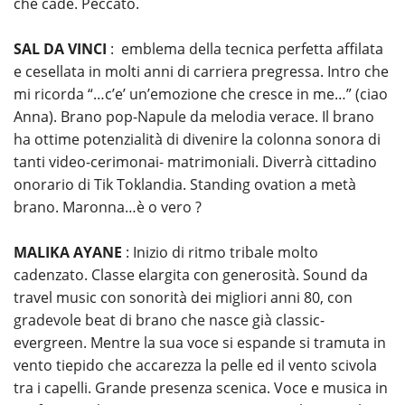
che cade. Peccato.
SAL DA VINCI
: emblema della tecnica perfetta affilata
e cesellata in molti anni di carriera pregressa. Intro che
mi ricorda “…c’e’ un’emozione che cresce in me…” (ciao
Anna). Brano pop-Napule da melodia verace. Il brano
ha ottime potenzialità di divenire la colonna sonora di
tanti video-cerimonai- matrimoniali. Diverrà cittadino
onorario di Tik Toklandia. Standing ovation a metà
brano. Maronna…è o vero ?
MALIKA AYANE
: Inizio di ritmo tribale molto
cadenzato. Classe elargita con generosità. Sound da
travel music con sonorità dei migliori anni 80, con
gradevole beat di brano che nasce già classic-
evergreen. Mentre la sua voce si espande si tramuta in
vento tiepido che accarezza la pelle ed il vento scivola
tra i capelli. Grande presenza scenica. Voce e musica in