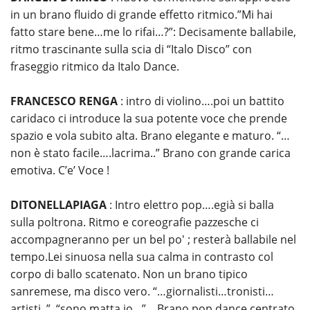
in un brano fluido di grande effetto ritmico.”Mi hai
fatto stare bene…me lo rifai…?”: Decisamente ballabile,
ritmo trascinante sulla scia di “Italo Disco” con
fraseggio ritmico da Italo Dance.
FRANCESCO RENGA
: intro di violino….poi un battito
caridaco ci introduce la sua potente voce che prende
spazio e vola subito alta. Brano elegante e maturo. “…
non è stato facile….lacrima..” Brano con grande carica
emotiva. C’e’ Voce !
DITONELLAPIAGA
: Intro elettro pop….egià si balla
sulla poltrona. Ritmo e coreografie pazzesche ci
accompagneranno per un bel po' ; resterà ballabile nel
tempo.Lei sinuosa nella sua calma in contrasto col
corpo di ballo scatenato. Non un brano tipico
sanremese, ma disco vero. “…giornalisti…tronisti…
artisti..”. “sono matta io…”. Brano pop dance centrato