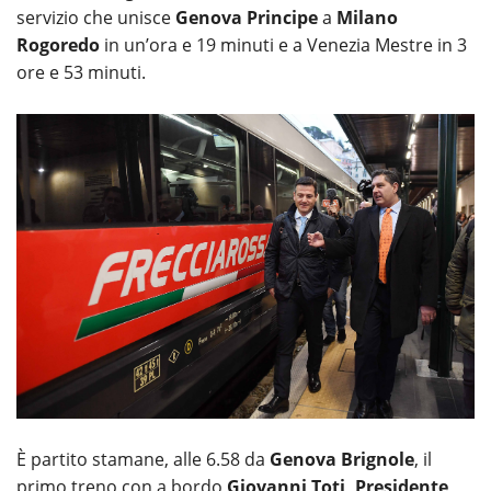
servizio che unisce
Genova Principe
a
Milano
Rogoredo
in un’ora e 19 minuti e a Venezia Mestre in 3
ore e 53 minuti.
È partito stamane, alle 6.58 da
Genova Brignole
, il
primo treno con a bordo
Giovanni Toti, Presidente