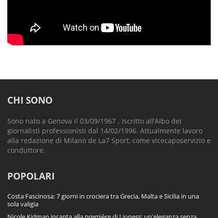
CHI SONO
Sono nato a Genova il 03/09/1967 . Iscritto all’Albo dei
giornalisti professionisti dal 14/02/1996. Attualmente lavoro
alla redazione di Milano de La7 Sport, come vicecaposervizio e
conduttore.
POPOLARI
Costa Fascinosa: 7 giorni in crociera tra Grecia, Malta e Sicilia in una
sola valigia
Nicole Kidman incanta alla première di Lioness: un'eleganza senza