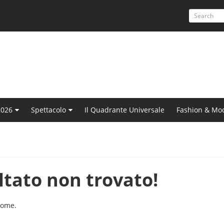
2026
Spettacolo
Il Quadrante Universale
Fashion & Mo
ltato non trovato!
home
.