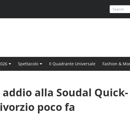
2026
Spettacolo
Il Quadrante Universale
Fashion & Mo
addio alla Soudal Quick-
divorzio poco fa