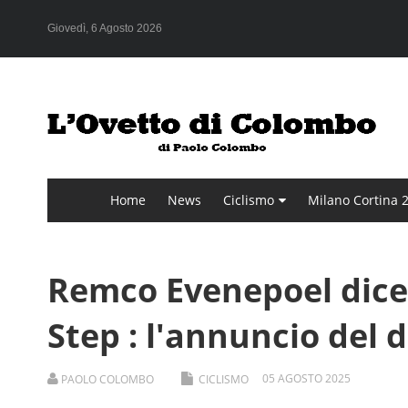
Giovedì, 6 Agosto 2026
Home
News
Ciclismo
Milano Cortina 
Remco Evenepoel dice 
Step : l'annuncio del 
05
AGOSTO
2025
PAOLO COLOMBO
CICLISMO