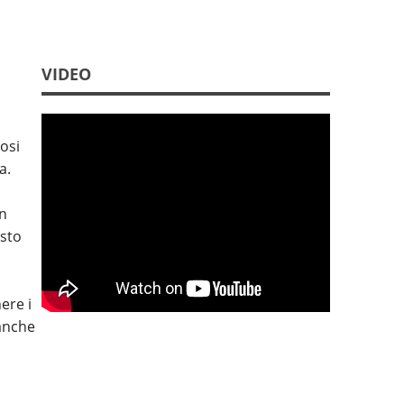
Follower
2632
VIDEO
osi
a.
n
esto
ere i
anche