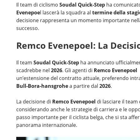
Il team di ciclismo
Soudal Quick-Step
ha comunicato
Evenepoe
l lascerà la squadra al
termine della stag
decisione rappresenta un momento importante nella s
successo.
Remco Evenepoel: La Decisio
Il team
Soudal Quick-Step
ha annunciato ufficialme
scadrebbe nel
2026
. Gli agenti di
Remco Evenepoel
un’estensione del contratto attuale, preferendo int
Bull-Bora-hansgrohe
a partire dal
2026
.
La decisione di
Remco Evenepoel
di lasciare il team
considerando anche le strategie di carriera e le opp
passo importante per il ciclista belga, che si sta af
panorama internazionale.