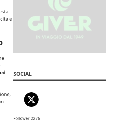
esta
cita e
p
he
e
ed
SOCIAL
ione,
un