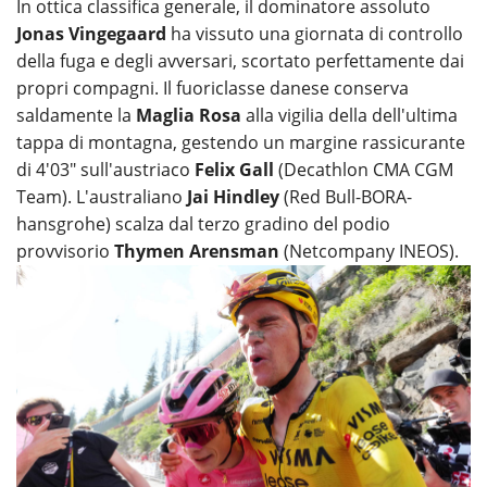
In ottica classifica generale, il dominatore assoluto
Jonas Vingegaard
ha vissuto una giornata di controllo
della fuga e degli avversari, scortato perfettamente dai
propri compagni. Il fuoriclasse danese conserva
saldamente la
Maglia Rosa
alla vigilia della dell'ultima
tappa di montagna, gestendo un margine rassicurante
di 4'03" sull'austriaco
Felix Gall
(Decathlon CMA CGM
Team). L'australiano
Jai Hindley
(Red Bull-BORA-
hansgrohe) scalza dal terzo gradino del podio
provvisorio
Thymen Arensman
(Netcompany INEOS).