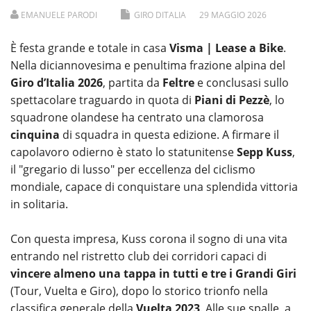
EMANUELE PARODI
GIRO DITALIA
29
MAGGIO
2026
È festa grande e totale in casa
Visma | Lease a Bike
.
Nella diciannovesima e penultima frazione alpina del
Giro d’Italia 2026
, partita da
Feltre
e conclusasi sullo
spettacolare traguardo in quota di
Piani di Pezzè
, lo
squadrone olandese ha centrato una clamorosa
cinquina
di squadra in questa edizione. A firmare il
capolavoro odierno è stato lo statunitense
Sepp Kuss
,
il "gregario di lusso" per eccellenza del ciclismo
mondiale, capace di conquistare una splendida vittoria
in solitaria.
Con questa impresa, Kuss corona il sogno di una vita
entrando nel ristretto club dei corridori capaci di
vincere almeno una tappa in tutti e tre i Grandi Giri
(Tour, Vuelta e Giro), dopo lo storico trionfo nella
classifica generale della
Vuelta 2023
. Alle sue spalle, a