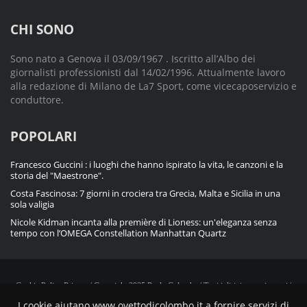
CHI SONO
Sono nato a Genova il 03/09/1967 . Iscritto all’Albo dei
giornalisti professionisti dal 14/02/1996. Attualmente lavoro
alla redazione di Milano de La7 Sport, come vicecaposervizio e
conduttore.
POPOLARI
Francesco Guccini : i luoghi che hanno ispirato la vita, le canzoni e la
storia del "Maestrone".
Costa Fascinosa: 7 giorni in crociera tra Grecia, Malta e Sicilia in una
sola valigia
Nicole Kidman incanta alla première di Lioness: un'eleganza senza
tempo con l’OMEGA Constellation Manhattan Quartz
Cookie Policy
Privacy
| Copyright 2025 Paolo Colombo | Tutti i diritti sono riservati |
Powered by
Blue Ocarina CMS
I cookie aiutano www.ovettodicolombo.it a fornire servizi di