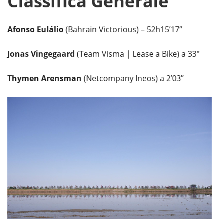
Classifica Generale
Afonso Eulálio
(Bahrain Victorious) – 52h15’17”
Jonas Vingegaard
(Team Visma | Lease a Bike) a 33″
Thymen Arensman
(Netcompany Ineos) a 2’03”