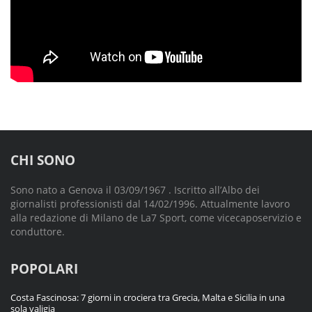
CHI SONO
Sono nato a Genova il 03/09/1967 . Iscritto all’Albo dei
giornalisti professionisti dal 14/02/1996. Attualmente lavoro
alla redazione di Milano de La7 Sport, come vicecaposervizio e
conduttore.
POPOLARI
Costa Fascinosa: 7 giorni in crociera tra Grecia, Malta e Sicilia in una
sola valigia