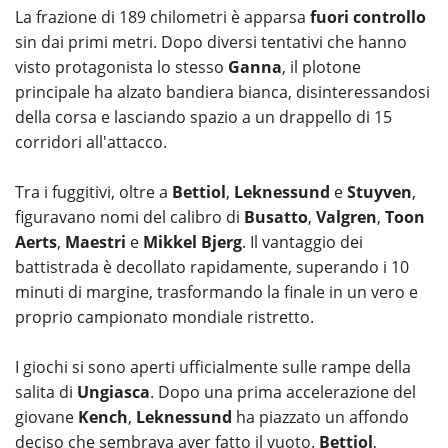
La frazione di 189 chilometri è apparsa
fuori controllo
sin dai primi metri. Dopo diversi tentativi che hanno
visto protagonista lo stesso
Ganna
, il plotone
principale ha alzato bandiera bianca, disinteressandosi
della corsa e lasciando spazio a un drappello di 15
corridori all'attacco.
Tra i fuggitivi, oltre a
Bettiol
,
Leknessund
e
Stuyven
,
figuravano nomi del calibro di
Busatto
,
Valgren
,
Toon
Aerts
,
Maestri
e
Mikkel Bjerg
. Il vantaggio dei
battistrada è decollato rapidamente, superando i 10
minuti di margine, trasformando la finale in un vero e
proprio campionato mondiale ristretto.
I giochi si sono aperti ufficialmente sulle rampe della
salita di
Ungiasca
. Dopo una prima accelerazione del
giovane
Kench
,
Leknessund
ha piazzato un affondo
deciso che sembrava aver fatto il vuoto.
Bettiol
,