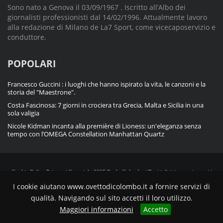
Sono nato a Genova il 03/09/1967 . Iscritto all’Albo dei
giornalisti professionisti dal 14/02/1996. Attualmente lavoro
alla redazione di Milano de La7 Sport, come vicecaposervizio e
conduttore.
POPOLARI
Francesco Guccini : i luoghi che hanno ispirato la vita, le canzoni e la
storia del "Maestrone".
Costa Fascinosa: 7 giorni in crociera tra Grecia, Malta e Sicilia in una
sola valigia
Nicole Kidman incanta alla première di Lioness: un'eleganza senza
tempo con l’OMEGA Constellation Manhattan Quartz
Cookie Policy
Privacy
| Copyright 2025 Paolo Colombo | Tutti i diritti sono riservati |
Powered by
Blue Ocarina CMS
I cookie aiutano www.ovettodicolombo.it a fornire servizi di
qualità. Navigando sul sito accetti il loro utilizzo.
Maggiori informazioni
Accetto