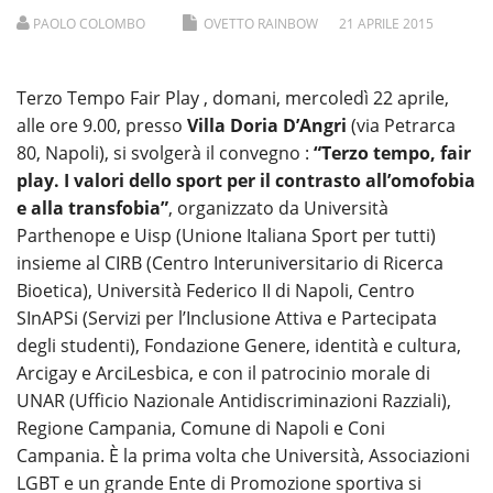
PAOLO COLOMBO
OVETTO RAINBOW
21
APRILE
2015
Terzo Tempo Fair Play , domani, mercoledì 22 aprile,
alle ore 9.00, presso
Villa Doria D’Angri
(via Petrarca
80, Napoli), si svolgerà il convegno :
“Terzo tempo, fair
play. I valori dello sport per il contrasto all’omofobia
e alla transfobia”
, organizzato da Università
Parthenope e Uisp (Unione Italiana Sport per tutti)
insieme al CIRB (Centro Interuniversitario di Ricerca
Bioetica), Università Federico II di Napoli, Centro
SInAPSi (Servizi per l’Inclusione Attiva e Partecipata
degli studenti), Fondazione Genere, identità e cultura,
Arcigay e ArciLesbica, e con il patrocinio morale di
UNAR (Ufficio Nazionale Antidiscriminazioni Razziali),
Regione Campania, Comune di Napoli e Coni
Campania. È la prima volta che Università, Associazioni
LGBT e un grande Ente di Promozione sportiva si