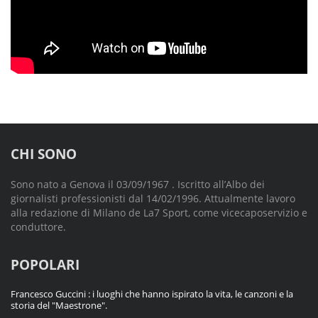
CHI SONO
Sono nato a Genova il 03/09/1967 . Iscritto all’Albo dei
giornalisti professionisti dal 14/02/1996. Attualmente lavoro
alla redazione di Milano de La7 Sport, come vicecaposervizio e
conduttore.
POPOLARI
Francesco Guccini : i luoghi che hanno ispirato la vita, le canzoni e la
storia del "Maestrone".