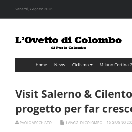
Venerdì, 7 Agosto 2026
Home
News
Ciclismo
Milano Cortina 
Visit Salerno & Cilent
progetto per far cresce
16
GIUGNO
20
PAOLO VECCHIATO
I VIAGGI DI COLOMBO