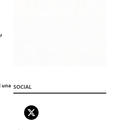
u
d una
SOCIAL