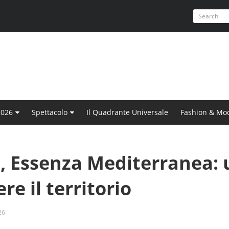
2026
Spettacolo
Il Quadrante Universale
Fashion & Mo
o, Essenza Mediterranea:
re il territorio
26