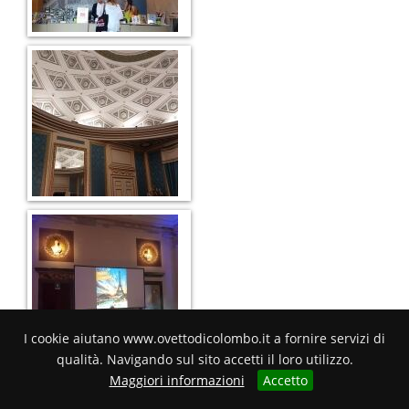
I cookie aiutano www.ovettodicolombo.it a fornire servizi di
qualità. Navigando sul sito accetti il loro utilizzo.
Maggiori informazioni
Accetto