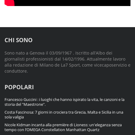
CHI SONO
Sono nato a Genova il 03/09/1967 . Iscritto all’Albo dei
giornalisti professionisti dal 14/02/1996. Attualmente lavoro
alla redazione di Milano de La7 Sport, come vicecaposervizio e
conduttore.
POPOLARI
Francesco Guccini : i luoghi che hanno ispirato la vita, le canzoni e la
storia del "Maestrone".
Costa Fascinosa: 7 giorni in crociera tra Grecia, Malta e Sicilia in una
sola valigia
Nicole Kidman incanta alla première di Lioness: un'eleganza senza
tempo con l’OMEGA Constellation Manhattan Quartz