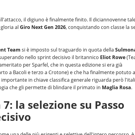
'attacco, il digiuno è finalmente finito. Il diciannovenne tal
 gloria al
Giro Next Gen 2026
, conquistando con classe la s
ent Team
si è imposto sul traguardo in quota della
Sulmona
 superando nello sprint decisivo il britannico
Eliot Rowe
(Te
eritato per Sparfel, che in questa edizione si era già
arto a Bacoli e terzo a Crotone) e che ha finalmente potuto a
iù importante in chiave classifica generale riguarda però l'ita
gia che gli permette di blindare il primato in
Maglia Rosa
.
7: la selezione su Passo
cisivo
 una delle più esigenti e selettive dell'intero percorso, è