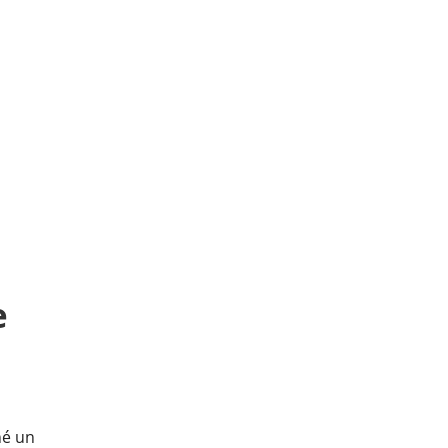
e
né un