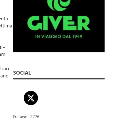
ento
ettima
 –
am
lzare
SOCIAL
liano
Follower
2276