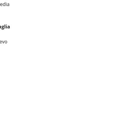
media
glia
Devo