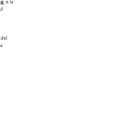
ng
, e la
ul
 del
ea