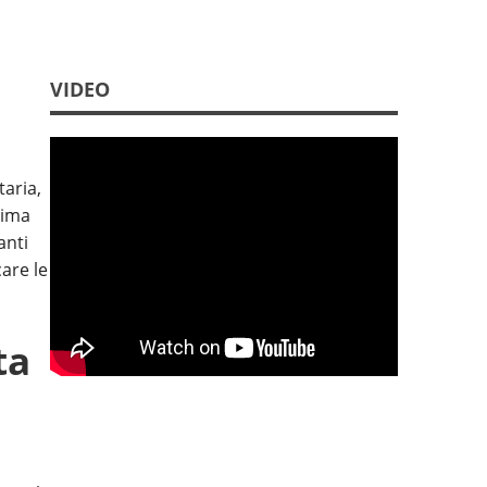
VIDEO
aria,
sima
anti
are le
ta