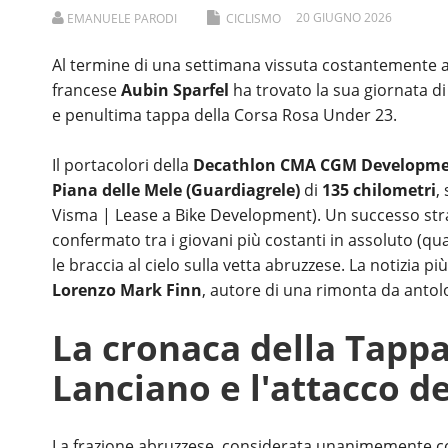
20
GIUGNO
2026
EMANUELE PARODI
CICLISMO
Al termine di una settimana vissuta costantemente all
francese
Aubin Sparfel
ha trovato la sua giornata di
e penultima tappa della Corsa Rosa Under 23.
Il portacolori della
Decathlon CMA CGM Developm
Piana delle Mele (Guardiagrele)
di
135 chilometri
,
Visma | Lease a Bike Development). Un successo stram
confermato tra i giovani più costanti in assoluto (qu
le braccia al cielo sulla vetta abruzzese. La notizia p
Lorenzo Mark Finn
, autore di una rimonta da antolo
La cronaca della Tappa 
Lanciano e l'attacco de
La frazione abruzzese, considerata unanimemente come