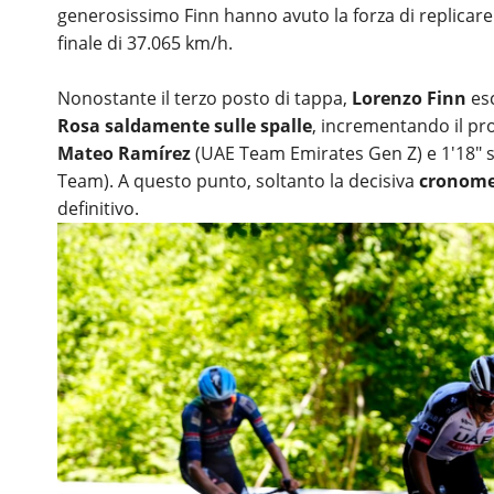
generosissimo Finn hanno avuto la forza di replicare 
finale di 37.065 km/h.
Nonostante il terzo posto di tappa,
Lorenzo Finn
es
Rosa saldamente sulle spalle
, incrementando il pro
Mateo Ramírez
(UAE Team Emirates Gen Z) e 1'18" s
Team). A questo punto, soltanto la decisiva
cronomet
definitivo.